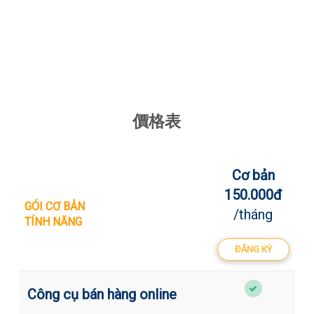
Xem chi tiết
價格表
Cơ bản
150.000đ
GÓI CƠ BẢN
/tháng
TÍNH NĂNG
ĐĂNG KÝ
Công cụ bán hàng online