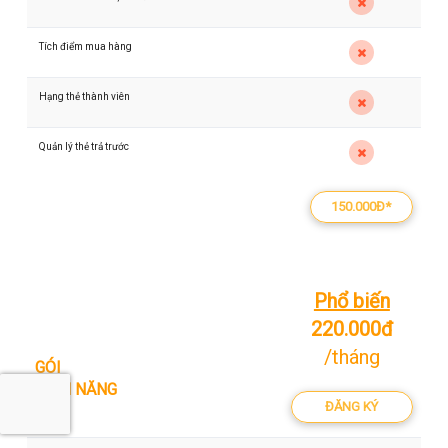
Tích điểm mua hàng
Hạng thẻ thành viên
Quản lý thẻ trả trước
150.000Đ*
Phổ biến
220.000đ
/tháng
GÓI
TÍNH NĂNG
ĐĂNG KÝ