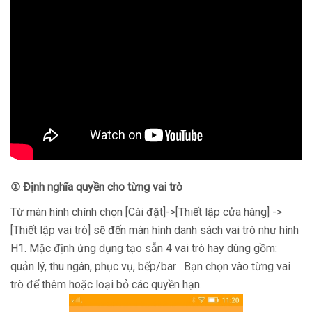
① Định nghĩa quyền cho từng vai trò
Từ màn hình chính chọn [Cài đặt]->[Thiết lập cửa hàng] ->
[Thiết lập vai trò] sẽ đến màn hình danh sách vai trò như hình
H1. Mặc định ứng dụng tạo sẵn 4 vai trò hay dùng gồm:
quản lý, thu ngân, phục vụ, bếp/bar . Bạn chọn vào từng vai
trò để thêm hoặc loại bỏ các quyền hạn.