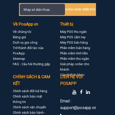
DÙNG NGAY MIỄN PHÍ
Về PosApp.vn
Thiết bị
Về chúng tôi
Máy POS thu ngân
Bảng giá
Máy POS cầm tay
Dịch vụ gia công
Máy POS bán hàng
Trở thành đối tác của
Phần mềm bán hàng
PosApp
Phần mềm tính tiền
Sitemap
Phần mềm thu ngân
FAQ - Câu hỏi thường gặp
Giải pháp order cho
khách
Các thiết bị khác
CHÍNH SÁCH & CAM
LIÊN HỆ VỚI
KẾT
POSAPP
Chính sách đổi trả hàng
Chính sách bảo mật
Email :
thông tin
Chính sách vận chuyển
support@posapp.vn
Chính sách bảo hành -