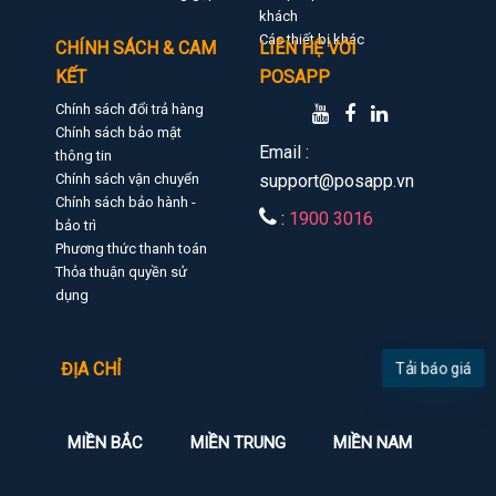
khách
Các thiết bị khác
CHÍNH SÁCH & CAM
LIÊN HỆ VỚI
KẾT
POSAPP
Chính sách đổi trả hàng
Chính sách bảo mật
Email :
thông tin
Chính sách vận chuyển
support@posapp.vn
Chính sách bảo hành -
:
1900 3016
bảo trì
Phương thức thanh toán
Thỏa thuận quyền sử
dụng
ĐỊA CHỈ
Tải báo giá
MIỀN BẮC
MIỀN TRUNG
MIỀN NAM