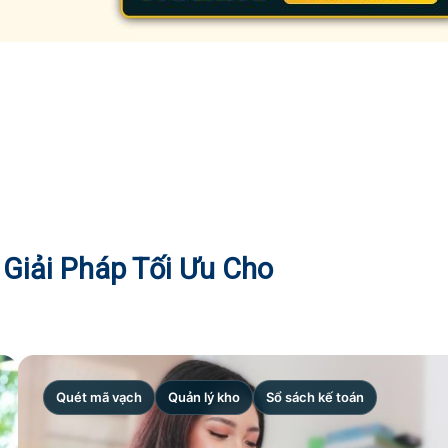
Giải Pháp Tối Ưu Cho
Quét mã vạch
Quản lý kho
Sổ sách kế toán