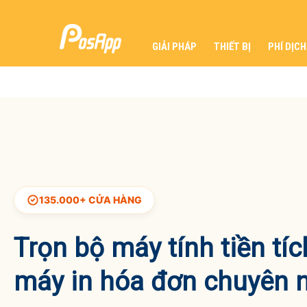
GIẢI PHÁP
THIẾT BỊ
PHÍ DỊCH
135.000+ CỬA HÀNG
Trọn bộ máy tính tiền tí
máy in hóa đơn chuyên 