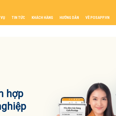
 VỤ
TIN TỨC
KHÁCH HÀNG
HƯỚNG DẪN
VỀ POSAPP.VN
ch hợp
nghiệp