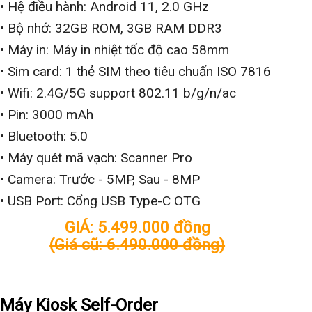
• Hệ điều hành: Android 11, 2.0 GHz
• Bộ nhớ: 32GB ROM, 3GB RAM DDR3
• Máy in: Máy in nhiệt tốc độ cao 58mm
• Sim card: 1 thẻ SIM theo tiêu chuẩn ISO 7816
• Wifi: 2.4G/5G support 802.11 b/g/n/ac
• Pin: 3000 mAh
• Bluetooth: 5.0
• Máy quét mã vạch: Scanner Pro
• Camera: Trước - 5MP, Sau - 8MP
• USB Port: Cổng USB Type-C OTG
GIÁ: 5.499.000 đồng
(Giá cũ: 6.490.000 đồng)
Xem chi tiết
Máy Kiosk Self-Order