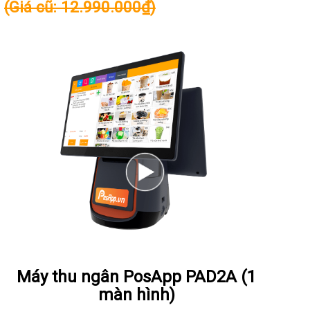
(Giá cũ: 12.990.000₫)
Xem chi tiết
Máy thu ngân PosApp PAD2A
(1
màn hình)