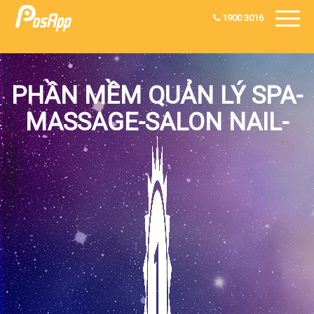
1900 3016
PHẦN MỀM QUẢN LÝ SPA-
MASSAGE-SALON NAIL-