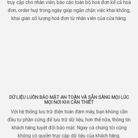
truy cập cho nhân viên, báo cáo toàn bộ hoá đơn kể cả hoá
đơn, order huỷ trong ngày giúp ngăn chặn việc khai khống,
khai gian số lượng hoá đơn từ nhân viên của cửa hàng.
DỮ LIỆU LUÔN BẢO MẬT AN TOÀN VÀ SẲN SÀNG MỌI LÚC
MỌI NƠI KHI CẦN THIẾT
Với hệ thống lưu trữ điện toán đám mây, bạn không cần
đầu tư phần cứng để lưu trữ dữ liệu, hơn thế nữa, thông tin
khách hàng tuyệt đối bảo mật. Ngay cả chúng tôi cũng
không có quyền truy cập dữ liệu của khách hàng.