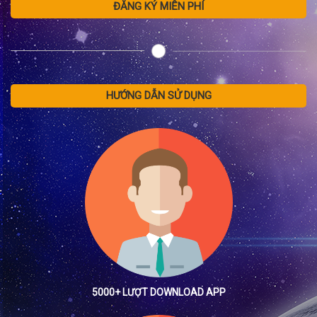
ĐĂNG KÝ MIỄN PHÍ
HƯỚNG DẪN SỬ DỤNG
5000+ LƯỢT DOWNLOAD APP