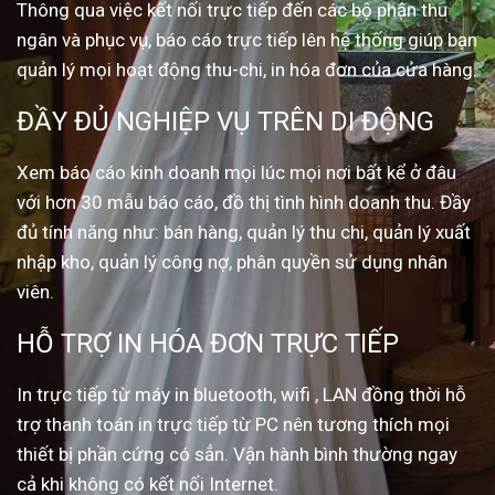
Thông qua việc kết nối trực tiếp đến các bộ phận thu
ngân và phục vụ, báo cáo trực tiếp lên hệ thống giúp bạn
quản lý mọi hoạt động thu-chi, in hóa đơn của cửa hàng.
ĐẦY ĐỦ NGHIỆP VỤ TRÊN DI ĐỘNG
Xem báo cáo kinh doanh mọi lúc mọi nơi bất kể ở đâu
với hơn 30 mẫu báo cáo, đồ thị tình hình doanh thu. Đầy
đủ tính năng như: bán hàng, quản lý thu chi, quản lý xuất
nhập kho, quản lý công nợ, phân quyền sử dụng nhân
viên.
HỖ TRỢ IN HÓA ĐƠN TRỰC TIẾP
In trực tiếp từ máy in bluetooth, wifi , LAN đồng thời hỗ
trợ thanh toán in trực tiếp từ PC nên tương thích mọi
thiết bị phần cứng có sẳn. Vận hành bình thường ngay
cả khi không có kết nối Internet.