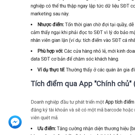
nghiệp có thể thu thập ngay lập tức dữ liệu SĐT 
marketing sau này.
Nhược điểm:
Tốn thời gian chờ đợi tại quầy, dễ
cảm thấy ngại khi phải đọc to SĐT vì lý do bảo mật
nhân viên gian lận (ví dụ: tích điểm vào SĐT cá nhâ
Phù hợp với:
Các cửa hàng nhỏ lẻ, mới kinh doa
data SĐT cơ bản để chăm sóc khách hàng.
Ví dụ thực tế:
Thường thấy ở các quán ăn gia đìn
Tích điểm qua App "Chính chủ" 
Doanh nghiệp đầu tư phát triển một
App tích điểm
đăng ký tài khoản và sẽ có một mã barcode hoặc 
viên quét mã.
Ưu điểm:
Tăng cường nhận diện thương hiệu (br