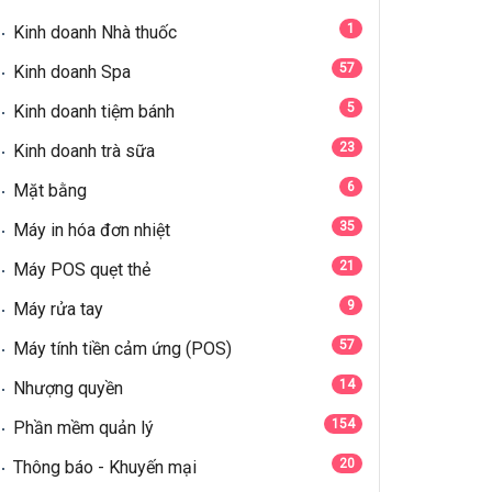
1
Kinh doanh Nhà thuốc
57
Kinh doanh Spa
5
Kinh doanh tiệm bánh
23
Kinh doanh trà sữa
6
Mặt bằng
35
Máy in hóa đơn nhiệt
21
Máy POS quẹt thẻ
9
Máy rửa tay
57
Máy tính tiền cảm ứng (POS)
14
Nhượng quyền
154
Phần mềm quản lý
20
Thông báo - Khuyến mại