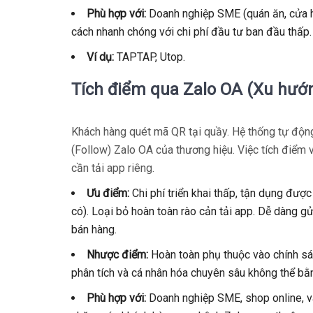
Phù hợp với:
Doanh nghiệp SME (quán ăn, cửa h
cách nhanh chóng với chi phí đầu tư ban đầu thấp.
Ví dụ:
TAPTAP, Utop.
Tích điểm qua Zalo OA (Xu hướ
Khách hàng quét mã QR tại quầy. Hệ thống tự độn
(Follow) Zalo OA của thương hiệu. Việc tích điểm 
cần tải app riêng.
Ưu điểm:
Chi phí triển khai thấp, tận dụng đư
có). Loại bỏ hoàn toàn rào cản tải app. Dễ dàng g
bán hàng.
Nhược điểm:
Hoàn toàn phụ thuộc vào chính sác
phân tích và cá nhân hóa chuyên sâu không thể bằ
Phù hợp với:
Doanh nghiệp SME, shop online, và