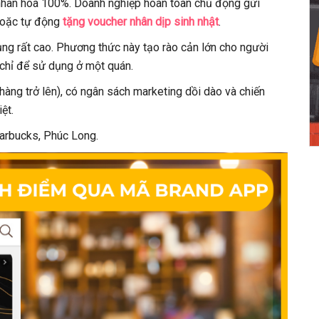
cá nhân hóa 100%. Doanh nghiệp hoàn toàn chủ động gửi
 hoặc tự động
tặng voucher nhân dịp sinh nhật
.
dụng rất cao. Phương thức này tạo rào cản lớn cho người
 chỉ để sử dụng ở một quán.
àng trở lên), có ngân sách marketing dồi dào và chiến
ệt.
arbucks, Phúc Long.