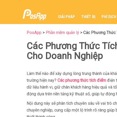
GIẢI PHÁP
THIẾT BỊ
PHÍ DỊCH
PosApp
>
Phần mềm quản lý
>
Các Phương Thức 
Các Phương Thức Tíc
Cho Doanh Nghiệp
Làm thế nào để xây dựng lòng trung thành của khách
trường hiện nay?
Các phương thức tích điểm
điện 
dữ liệu hành vi, giữ chân khách hàng hiệu quả và 
động dựa trên nền tảng kỹ thuật số, giúp tự động 
Nội dung này sẽ phân tích chuyên sâu về vai trò ch
chuyên nghiệp, cung cấp một lộ trình rõ ràng giú
thiết thành công.