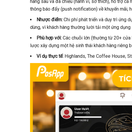
hàng sâu và đa chiều (hành vi, sở thích), hỗ trợ 
thông báo đẩy (push notification) về khuyến mãi,
Nhược điểm:
Chi phí phát triển và duy trì ứng 
dùng, vì khách hàng thường lười tải một ứng dụng
Phù hợp với:
Các chuỗi lớn (thường từ 20+ cửa h
lược xây dựng một hệ sinh thái khách hàng riêng bi
Ví dụ thực tế:
Highlands, The Coffee House, St