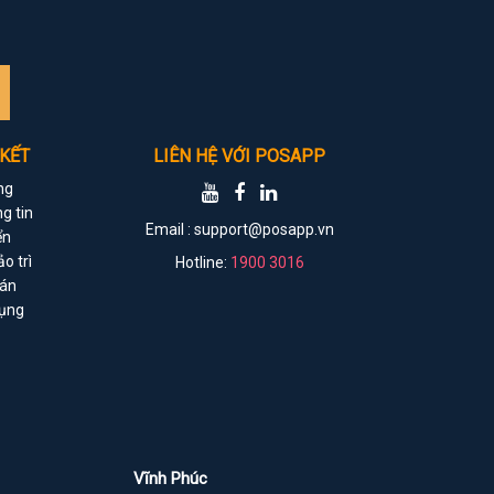
 KẾT
LIÊN HỆ VỚI POSAPP
ng
g tin
Email :
support@posapp.vn
ển
o trì
Hotline:
1900 3016
oán
dụng
Vĩnh Phúc