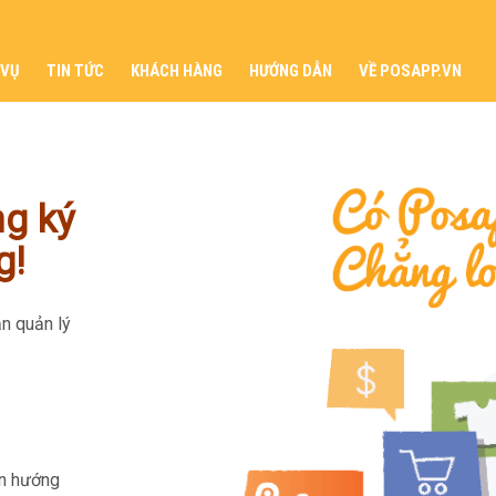
 VỤ
TIN TỨC
KHÁCH HÀNG
HƯỚNG DẪN
VỀ POSAPP.VN
g ký
g!
n quản lý
n hướng