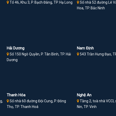
Tổ 46, Khu 3, P. Bạch Đằng, TP. Hạ Long
Số nhà 52 đường Lê Vă
Hoa, TP. Bắc Ninh
Hải Dương
Nam Định
Số 150 Ngô Quyền, P. Tân Bình, TP. Hải
543 Trần Hưng Đạo, T
Dương
Thanh Hóa
Nghệ An
g,
Số nhà 60 đường Đội Cung, P. Đông
Tầng 2, toà nhà VCCI, s
Thọ, TP. Thanh Hoá
Nin, TP. Vinh