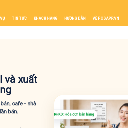
 VỤ
TIN TỨC
KHÁCH HÀNG
HƯỚNG DẪN
VỀ POSAPP.VN
l và xuất
àng
bán, cafe - nhà
lần bán.
HKD: Hóa đơn bán hàng