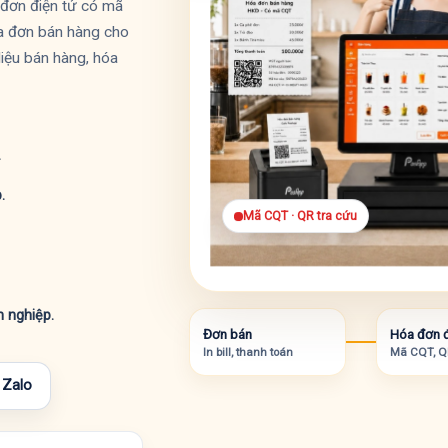
a đơn điện tử có mã
a đơn bán hàng cho
iệu bán hàng, hóa
.
.
Mã CQT · QR tra cứu
 nghiệp.
Đơn bán
Hóa đơn đ
In bill, thanh toán
Mã CQT, Q
 Zalo