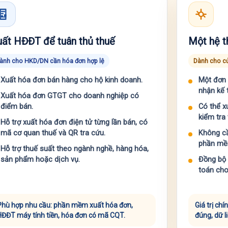
ất HĐĐT để tuân thủ thuế
Một hệ t
ành cho HKD/DN cần hóa đơn hợp lệ
Dành cho cử
Xuất hóa đơn bán hàng cho hộ kinh doanh.
Một đơn 
nhận kế 
Xuất hóa đơn GTGT cho doanh nghiệp có
điểm bán.
Có thể x
kiểm tra
Hỗ trợ xuất hóa đơn điện tử từng lần bán, có
mã cơ quan thuế và QR tra cứu.
Không cầ
phần mề
Hỗ trợ thuế suất theo ngành nghề, hàng hóa,
sản phẩm hoặc dịch vụ.
Đồng bộ 
toán cho
Phù hợp nhu cầu: phần mềm xuất hóa đơn,
Giá trị ch
HĐĐT máy tính tiền, hóa đơn có mã CQT.
đúng, dữ l