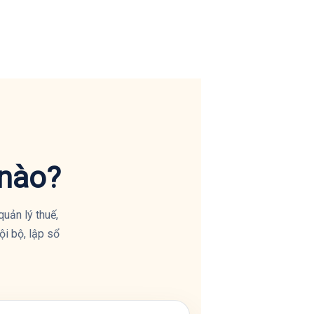
 nào?
quản lý thuế,
ội bộ, lập sổ