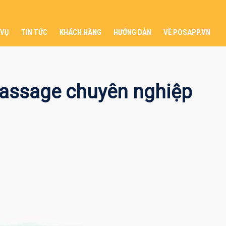
 VỤ
TIN TỨC
KHÁCH HÀNG
HƯỚNG DẪN
VỀ POSAPP.VN
assage chuyên nghiệp