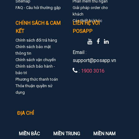
Sitemap
Phần mềm thu ngân
FAQ - Câu hỏi thường gặp
Giải pháp order cho
khách
Các thiết bị khác
CHÍNH SÁCH & CAM
LIÊN HỆ VỚI
KẾT
POSAPP
Chính sách đổi trả hàng
Chính sách bảo mật
Email :
thông tin
Chính sách vận chuyển
support@posapp.vn
Chính sách bảo hành -
:
1900 3016
bảo trì
Phương thức thanh toán
Thỏa thuận quyền sử
dụng
ĐỊA CHỈ
MIỀN BẮC
MIỀN TRUNG
MIỀN NAM