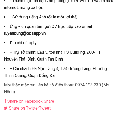
- Thành thạo tin học văn phòng (excel, word…) và am hiểu
internet, mạng xã hội;
- Sử dụng tiếng Anh tốt là một lợi thế;
Ứng viên quan tâm gửi CV trực tiếp vào email:
tuyendung@posapp.vn
;
Địa chỉ công ty:
+ Trụ sở chính: Lầu 5, tòa nhà HS Building, 260/11
Nguyễn Thái Bình, Quận Tân Bình
+ Chi nhánh Hà Nội: Tầng 4, 174 đường Láng, Phường
Thịnh Quang, Quận Đống Đa
Mọi thắc mắc xin liên hệ số điện thoại: 0974 193 230 (Ms.
Hồng)
Share on Facebook
Share
Share on Twitter
Tweet