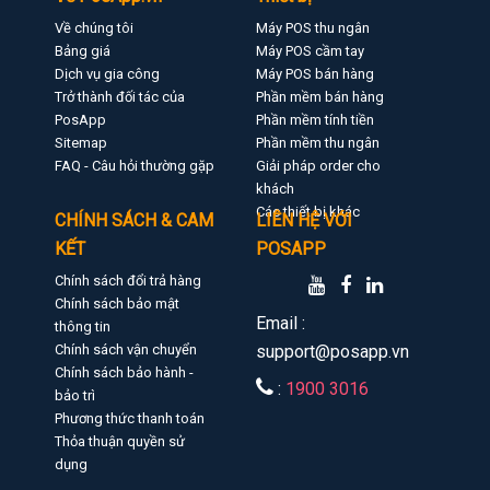
Về chúng tôi
Máy POS thu ngân
Bảng giá
Máy POS cầm tay
Dịch vụ gia công
Máy POS bán hàng
Trở thành đối tác của
Phần mềm bán hàng
PosApp
Phần mềm tính tiền
Sitemap
Phần mềm thu ngân
FAQ - Câu hỏi thường gặp
Giải pháp order cho
khách
Các thiết bị khác
CHÍNH SÁCH & CAM
LIÊN HỆ VỚI
KẾT
POSAPP
Chính sách đổi trả hàng
Chính sách bảo mật
Email :
thông tin
Chính sách vận chuyển
support@posapp.vn
Chính sách bảo hành -
:
1900 3016
bảo trì
Phương thức thanh toán
Thỏa thuận quyền sử
dụng