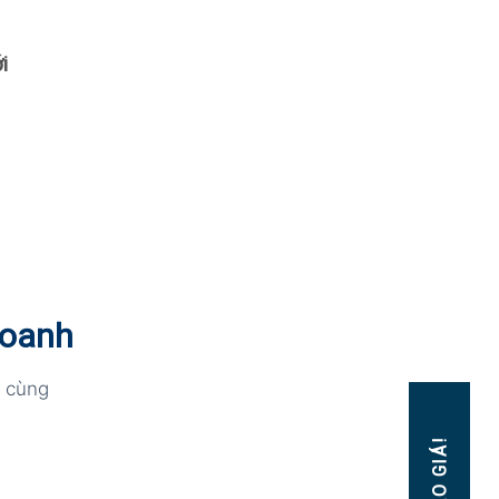
i
Doanh
n cùng