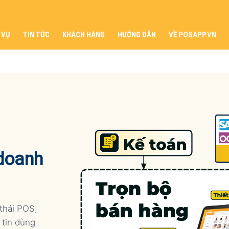
 VỤ
TIN TỨC
KHÁCH HÀNG
HƯỚNG DẪN
VỀ POSAPP.VN
 doanh
thái POS,
 tin dùng