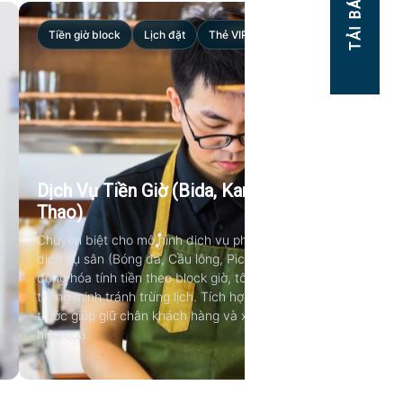
TẢI BÁO GIÁ!
Tiền giờ block
Lịch đặt
Thẻ VIP trả trước
Dịch Vụ Tiền Giờ (Bida, Karaoke, Sân Thể
Thao)
Chuyên biệt cho mô hình dịch vụ phòng (Karaoke, Bida) và
dịch vụ sân (Bóng đá, Cầu lông, Pickleball). Hệ thống tự
động hóa tính tiền theo block giờ, tối ưu quản lý lịch đặt
thông minh tránh trùng lịch. Tích hợp phát hành thẻ VIP trả
trước giúp giữ chân khách hàng và xoay vòng dòng tiền
hiệu quả.
›