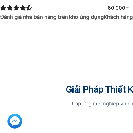
xuất
80.000
+
hóa
Đánh giá nhà bán hàng trên kho ứng dụng
Khách hàng
đơn
điện
tử
đến
chăm
sóc
khách
hàng
Giải Pháp Thiết
tự
Đáp ứng mọi nghiệp vụ ch
động
qua
Zalo
Mini