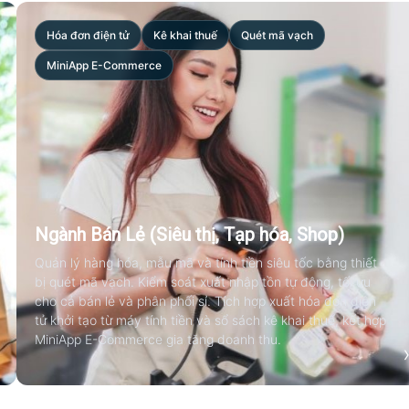
Hóa đơn điện tử
Kê khai thuế
Quét mã vạch
MiniApp E-Commerce
Ngành Bán Lẻ (Siêu thị, Tạp hóa, Shop)
Quản lý hàng hóa, mẫu mã và tính tiền siêu tốc bằng thiết
bị quét mã vạch. Kiểm soát xuất nhập tồn tự động, tối ưu
cho cả bán lẻ và phân phối sỉ. Tích hợp xuất hóa đơn điện
tử khởi tạo từ máy tính tiền và sổ sách kê khai thuế, kết hợp
MiniApp E-Commerce gia tăng doanh thu.