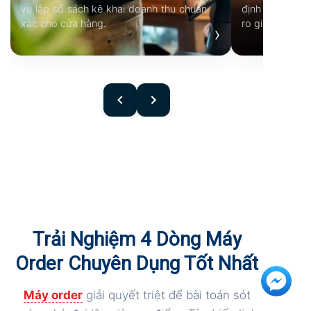
vụ lập sổ sách kê khai doanh thu chuẩn
định lượng kh
xác cho cửa hàng.
ro gian lận và t
›
Trải Nghiệm 4 Dòng Máy
Order Chuyên Dụng Tốt Nhất
Máy order
giải quyết triệt để bài toán sót