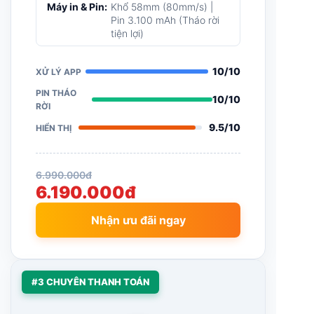
mạnh mẽ
Bộ nhớ:
32GB ROM + 3GB RAM
Màn hình:
6.75" cực kỳ sắc nét,
thao tác dễ dàng
Máy in & Pin:
Khổ 58mm (80mm/s) |
Pin 3.100 mAh (Tháo rời
tiện lợi)
10/10
XỬ LÝ APP
PIN THÁO
10/10
RỜI
9.5/10
HIỂN THỊ
6.990.000đ
6.190.000đ
Nhận ưu đãi ngay