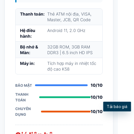
SmartPOS Pro
Dòng máy All-in-one cao cấp
bảo
mật tuyệt đối, chuyên xử lý tác vụ
thanh toán nên không cho phép
cài App ngoài (nhận đơn).
Thiết bị
chỉ tập trung bán hàng order, xuất
in bill PosApp và chấp nhận quẹt
thẻ ngân hàng nội địa/quốc tế một
cách chuyên nghiệp.
Thanh toán:
Thẻ ATM nội địa, VISA,
Master, JCB, QR Code
Tải báo giá
Hệ điều
Android 11, 2.0 GHz
hành:
Bộ nhớ &
32GB ROM, 3GB RAM
Màn:
DDR3 | 6.5 inch HD IPS