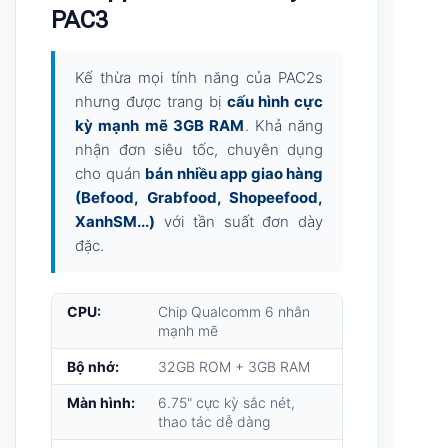
PosApp Order Cầm Tay
PAC3
Kế thừa mọi tính năng của PAC2s
nhưng được trang bị
cấu hình cực
kỳ mạnh mẽ 3GB RAM
. Khả năng
nhận đơn siêu tốc, chuyên dụng
cho quán
bán nhiều app giao hàng
(Befood, Grabfood, Shopeefood,
XanhSM...)
với tần suất đơn dày
đặc.
CPU:
Chip Qualcomm 6 nhân