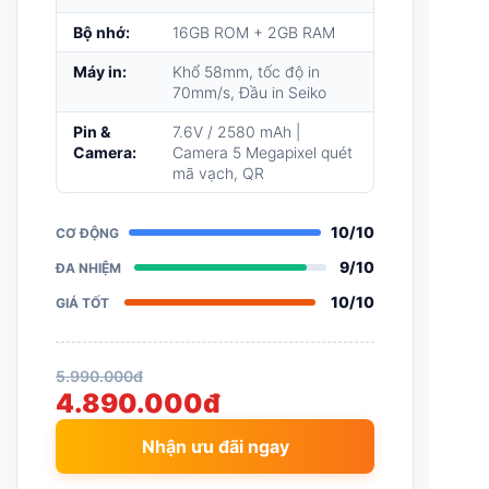
thao tác ghi nhận món siêu tốc và
đồng bộ thẳng xuống Bếp/Bar chỉ
trong 1 giây.
Màn hình:
5.5 inch IPS sắc nét
Bộ nhớ:
16GB ROM + 2GB RAM
Máy in:
Khổ 58mm, tốc độ in
70mm/s, Đầu in Seiko
Pin &
7.6V / 2580 mAh |
Camera:
Camera 5 Megapixel quét
mã vạch, QR
10/10
CƠ ĐỘNG
9/10
ĐA NHIỆM
10/10
GIÁ TỐT