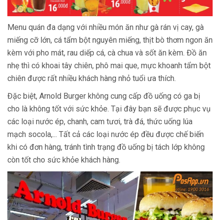
Menu quán đa dạng với nhiều món ăn như gà rán vị cay, gà
miếng cỡ lớn, cá tẩm bột nguyên miếng, thịt bò thơm ngon ăn
kèm với pho mát, rau diếp cá, cà chua và sốt ăn kèm. Đồ ăn
nhẹ thì có khoai tây chiên, phô mai que, mực khoanh tẩm bột
chiên được rất nhiều khách hàng nhỏ tuổi ưa thích.
Đặc biệt, Arnold Burger không cung cấp đồ uống có ga bị
cho là không tốt với sức khỏe. Tại đây bạn sẽ được phục vụ
các loại nước ép, chanh, cam tươi, trà đá, thức uống lúa
mạch socola,... Tất cả các loại nước ép đều được chế biến
khi có đơn hàng, tránh tình trạng đồ uống bị tách lớp không
còn tốt cho sức khỏe khách hàng.