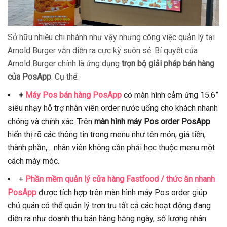
Sở hữu nhiều chi nhánh như vậy nhưng công việc quản lý tại
Arnold Burger vẫn diễn ra cực kỳ suôn sẻ. Bí quyết của
Arnold Burger chính là ứng dụng
trọn bộ giải pháp bán hàng
của PosApp
. Cụ thể:
+
Máy Pos bán hàng PosApp
có màn hình cảm ứng 15.6”
siêu nhạy hỗ trợ nhân viên order nước uống cho khách nhanh
chóng và chính xác. Trên
màn hình máy Pos order PosApp
hiển thị rõ các thông tin trong menu như tên món, giá tiền,
thành phần,... nhân viên không cần phải học thuộc menu một
cách máy móc.
+
Phần mềm quản lý cửa hàng Fastfood / thức ăn nhanh
PosApp
được tích hợp trên màn hình máy Pos order giúp
chủ quán có thể quản lý trơn tru tất cả các hoạt động đang
diễn ra như doanh thu bán hàng hằng ngày, số lượng nhân