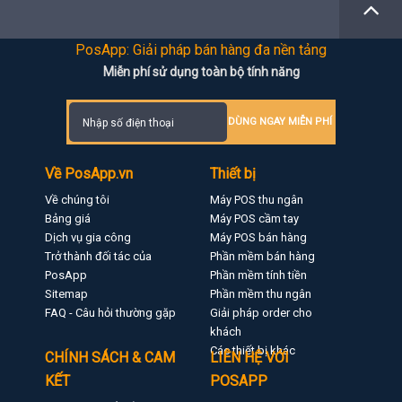
PosApp: Giải pháp bán hàng đa nền tảng
Miễn phí sử dụng toàn bộ tính năng
DÙNG NGAY MIỄN PHÍ
Về PosApp.vn
Thiết bị
Về chúng tôi
Máy POS thu ngân
Bảng giá
Máy POS cầm tay
Dịch vụ gia công
Máy POS bán hàng
Trở thành đối tác của
Phần mềm bán hàng
PosApp
Phần mềm tính tiền
Sitemap
Phần mềm thu ngân
FAQ - Câu hỏi thường gặp
Giải pháp order cho
khách
Các thiết bị khác
CHÍNH SÁCH & CAM
LIÊN HỆ VỚI
KẾT
POSAPP