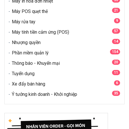
Máy in hóa đơn nhiệt
21
Máy POS quẹt thẻ
9
Máy rửa tay
57
Máy tính tiền cảm ứng (POS)
14
Nhượng quyền
154
Phần mềm quản lý
20
Thông báo - Khuyến mại
11
Tuyển dụng
6
Xe đẩy bán hàng
35
Ý tưởng kinh doanh - Khởi nghiệp