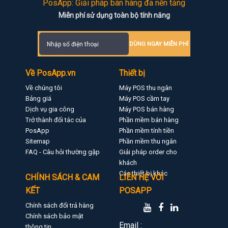
PosApp: Giải pháp bán hàng đa nền tảng
Miễn phí sử dụng toàn bộ tính năng
DÙNG NGAY MIỄN PHÍ
Về PosApp.vn
Thiết bị
Về chúng tôi
Máy POS thu ngân
Bảng giá
Máy POS cầm tay
Dịch vụ gia công
Máy POS bán hàng
Trở thành đối tác của
Phần mềm bán hàng
PosApp
Phần mềm tính tiền
Sitemap
Phần mềm thu ngân
FAQ - Câu hỏi thường gặp
Giải pháp order cho
khách
Các thiết bị khác
CHÍNH SÁCH & CAM
LIÊN HỆ VỚI
KẾT
POSAPP
Chính sách đổi trả hàng
Chính sách bảo mật
Email :
thông tin