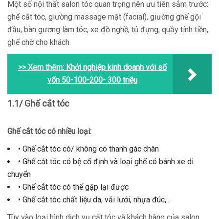
Một số nội thất salon tóc quan trọng nên ưu tiên sắm trước:
ghế cắt tóc, giường massage mặt (facial), giường ghế gội
đầu, bàn gương làm tóc, xe đồ nghề, tủ đựng, quầy tính tiền,
ghế chờ cho khách.
>> Xem thêm:
Khởi nghiệp kinh doanh với số
vốn 50-100-200- 300 triệu
1.1/ Ghế cắt tóc
Ghế cắt tóc có nhiều loại:
• Ghế cắt tóc có/ không có thanh gác chân
• Ghế cắt tóc có bệ cố định và loại ghế có bánh xe di
chuyển
• Ghế cắt tóc có thể gập lại được
• Ghế cắt tóc chất liệu da, vải lưới, nhựa đúc,...
Tùy vào loại hình dịch vụ cắt tóc và khách hàng của salon