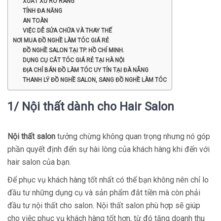
XUẤT XỨ RÕ RÀNG
TÍNH ĐA NĂNG
AN TOÀN
VIỆC DỄ SỬA CHỮA VÀ THAY THẾ
NƠI MUA ĐỒ NGHỀ LÀM TÓC GIÁ RẺ
ĐỒ NGHỀ SALON TẠI TP. HỒ CHÍ MINH.
DỤNG CỤ CẮT TÓC GIÁ RẺ TẠI HÀ NỘI
ĐỊA CHỈ BÁN ĐỒ LÀM TÓC UY TÍN TẠI ĐÀ NẴNG
THANH LÝ ĐỒ NGHỀ SALON, SANG ĐỒ NGHỀ LÀM TÓC
1/ Nội thất dành cho Hair Salon
Nội thất salon
tưởng chừng không quan trọng nhưng nó góp
phần quyết định đến sự hài lòng của khách hàng khi đến với
hair salon của bạn.
Để phục vụ khách hàng tốt nhất có thể bạn không nên chỉ lo
đầu tư những dụng cụ và sản phẩm đắt tiền mà còn phải
đầu tư nội thất cho salon. Nội thất salon phù hợp sẽ giúp
cho việc phục vụ khách hàng tốt hơn, từ đó tăng doanh thu