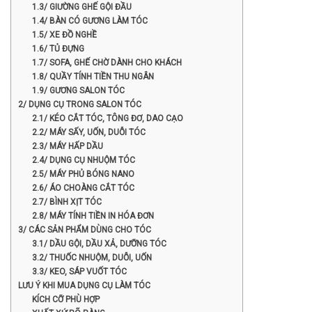
1.3/ GIƯỜNG GHẾ GỘI ĐẦU
1.4/ BÀN CÓ GƯƠNG LÀM TÓC
1.5/ XE ĐỒ NGHỀ
1.6/ TỦ ĐỰNG
1.7/ SOFA, GHẾ CHỜ DÀNH CHO KHÁCH
1.8/ QUẦY TÍNH TIỀN THU NGÂN
1.9/ GƯƠNG SALON TÓC
2/ DỤNG CỤ TRONG SALON TÓC
2.1/ KÉO CẮT TÓC, TÔNG ĐƠ, DAO CẠO
2.2/ MÁY SẤY, UỐN, DUỖI TÓC
2.3/ MÁY HẤP DẦU
2.4/ DỤNG CỤ NHUỘM TÓC
2.5/ MÁY PHỦ BÓNG NANO
2.6/ ÁO CHOÀNG CẮT TÓC
2.7/ BÌNH XỊT TÓC
2.8/ MÁY TÍNH TIỀN IN HÓA ĐƠN
3/ CÁC SẢN PHẨM DÙNG CHO TÓC
3.1/ DẦU GỘI, DẦU XẢ, DƯỠNG TÓC
3.2/ THUỐC NHUỘM, DUỖI, UỐN
3.3/ KEO, SÁP VUỐT TÓC
LƯU Ý KHI MUA DỤNG CỤ LÀM TÓC
KÍCH CỠ PHÙ HỢP