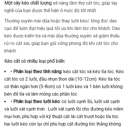
Một cây kéo chất lượng
sẽ nâng tầm thợ cắt tóc, giúp tay
nghề của bạn được thể hiện ở mức độ tốt nhất.
Thường xuyên mài dũa hoặc thay lưỡi kéo/ tông đơ/ dao
cạo để luôn đạt hiệu quả tối ưu khi làm tóc cho khách. Dao
kéo được kiểm tra và mài dũa thường xuyên sẽ giảm thiểu
rủi ro cắt sai, giúp bạn giữ vững phong độ khi cắt tóc cho
khách.
Kéo cắt có nhiều loại phổ biến:
•
Phân loại theo tính năng:
kéo cắt tóc và kéo tỉa tóc. Kéo
cắt tóc có 2 lưỡi, đầu nhọn thon dài (10-12cm). Kéo tỉa tóc
có thân ngắn hơn (5-8cm) có 1 lưỡi kéo và 1 bên lưỡi không
bén để tỉa và làm mỏng các phần tóc
•
Phân loại theo lưỡi kéo:
có lưỡi cạnh lồi, lưỡi vát cạnh
và lưỡi vát cạnh trơn. Lưỡi vát cạnh lồi cho đường kéo mềm
mại hơn, phù hợp với kỹ thuật cắt lài cắt trượt hoặc tỉa tóc.
hai lưỡi kéo còn lại chỉ phù hợp cắt đường tóc thẳng không