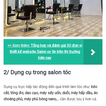
>> Xem thêm:
Tổng hợp và đánh giá 30 đơn vị
thiết kế website Salon uy tín trên thị trường
hiện nay
2/ Dụng cụ trong salon tóc
Dụng cụ trực tiếp tác động đến quá trình làm tóc như:
kéo
cắt, tông đơ, dao cạo, máy sấy uốn, duỗi, máy hấp dầu, áo
choàng phủ, máy phủ bóng nano,...
cần được lưu ý hơn cả.