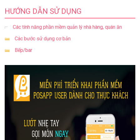
HƯỚNG DẪN SỬ DỤNG
Các tính năng phần mềm quản lý nhà hàng, quán ăn
Các bước sử dụng cơ bản
Bếp/bar