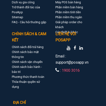
Dịch vụ gia công
Máy POS bán hàng
Trở thành đối tác của
Phần mềm bán hàng
PosApp
Phần mềm tính tiền
Sitemap
Phần mềm thu ngân
FAQ - Câu hỏi thường gặp
Giải pháp order cho
khách
Các thiết bị khác
CHÍNH SÁCH & CAM
LIÊN HỆ VỚI
KẾT
POSAPP
Chính sách đổi trả hàng
Chính sách bảo mật
Email :
thông tin
Chính sách vận chuyển
support@posapp.vn
Chính sách bảo hành -
:
1900 3016
bảo trì
Phương thức thanh toán
Thỏa thuận quyền sử
dụng
ĐỊA CHỈ