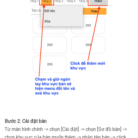
Bước 2: Cài đặt bàn
Từ màn hình chính -> chọn [Cài đặt] -> chọn [Sơ đồ bàn] ->
chọn khu vực của bàn muốn thêm -> nhập tên bàn -> click