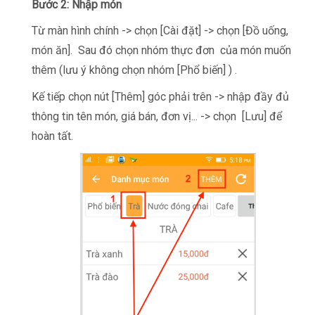
Bước 2: Nhập món
Từ màn hình chính -> chọn [Cài đặt] -> chọn [Đồ uống,
món ăn]. Sau đó chọn nhóm thực đơn của món muốn
thêm (lưu ý không chọn nhóm [Phổ biến] )
.
Kế tiếp chọn nút [Thêm] góc phải trên -> nhập đầy đủ
thông tin tên món, giá bán, đơn vị... -> chọn [Lưu] để
hoàn tất.