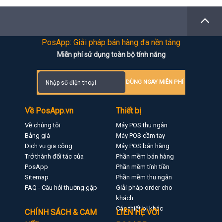
PosApp: Giải pháp bán hàng đa nền tảng
Miễn phí sử dụng toàn bộ tính năng
DÙNG NGAY MIỄN PHÍ
Về PosApp.vn
Thiết bị
Về chúng tôi
Máy POS thu ngân
Bảng giá
Máy POS cầm tay
Dịch vụ gia công
Máy POS bán hàng
Trở thành đối tác của
Phần mềm bán hàng
PosApp
Phần mềm tính tiền
Sitemap
Phần mềm thu ngân
FAQ - Câu hỏi thường gặp
Giải pháp order cho
khách
Các thiết bị khác
CHÍNH SÁCH & CAM
LIÊN HỆ VỚI