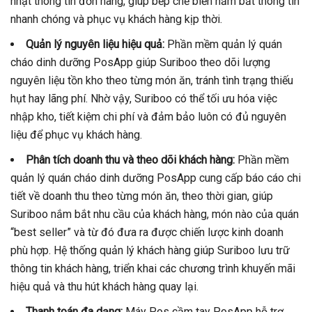
nhật thông tin đơn hàng, giúp bếp chế biến nắm bắt thông tin
nhanh chóng và phục vụ khách hàng kịp thời.
Quản lý nguyên liệu hiệu quả:
Phần mềm quản lý quán
cháo dinh dưỡng PosApp giúp Suriboo theo dõi lượng
nguyên liệu tồn kho theo từng món ăn, tránh tình trạng thiếu
hụt hay lãng phí. Nhờ vậy, Suriboo có thể tối ưu hóa việc
nhập kho, tiết kiệm chi phí và đảm bảo luôn có đủ nguyên
liệu để phục vụ khách hàng.
Phân tích doanh thu và theo dõi khách hàng:
Phần mềm
quản lý quán cháo dinh dưỡng PosApp cung cấp báo cáo chi
tiết về doanh thu theo từng món ăn, theo thời gian, giúp
Suriboo nắm bắt nhu cầu của khách hàng, món nào của quán
“best seller” và từ đó đưa ra được chiến lược kinh doanh
phù hợp. Hệ thống quản lý khách hàng giúp Suriboo lưu trữ
thông tin khách hàng, triển khai các chương trình khuyến mãi
hiệu quả và thu hút khách hàng quay lại.
Thanh toán đa dạng:
Máy Pos cầm tay PosApp hỗ trợ