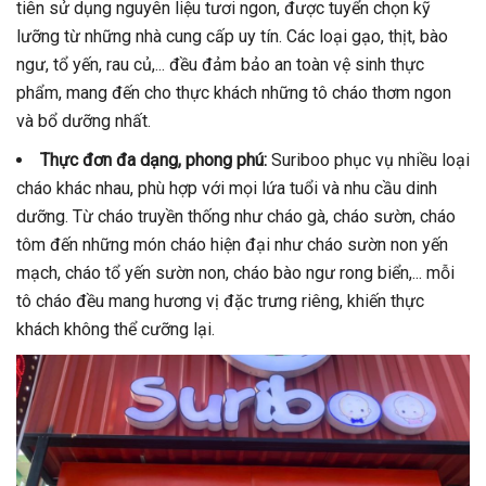
tiên sử dụng nguyên liệu tươi ngon, được tuyển chọn kỹ
lưỡng từ những nhà cung cấp uy tín. Các loại gạo, thịt, bào
ngư, tổ yến, rau củ,... đều đảm bảo an toàn vệ sinh thực
phẩm, mang đến cho thực khách những tô cháo thơm ngon
và bổ dưỡng nhất.
Thực đơn đa dạng, phong phú:
Suriboo phục vụ nhiều loại
cháo khác nhau, phù hợp với mọi lứa tuổi và nhu cầu dinh
dưỡng. Từ cháo truyền thống như cháo gà, cháo sườn, cháo
tôm đến những món cháo hiện đại như cháo sườn non yến
mạch, cháo tổ yến sườn non, cháo bào ngư rong biển,... mỗi
tô cháo đều mang hương vị đặc trưng riêng, khiến thực
khách không thể cưỡng lại.