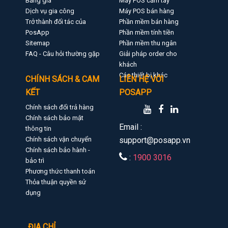
Bảng giá
Máy POS cầm tay
Dịch vụ gia công
Máy POS bán hàng
Trở thành đối tác của
Phần mềm bán hàng
PosApp
Phần mềm tính tiền
Sitemap
Phần mềm thu ngân
FAQ - Câu hỏi thường gặp
Giải pháp order cho
khách
Các thiết bị khác
CHÍNH SÁCH & CAM
LIÊN HỆ VỚI
KẾT
POSAPP
Chính sách đổi trả hàng
Chính sách bảo mật
Email :
thông tin
Chính sách vận chuyển
support@posapp.vn
Chính sách bảo hành -
:
1900 3016
bảo trì
Phương thức thanh toán
Thỏa thuận quyền sử
dụng
ĐỊA CHỈ