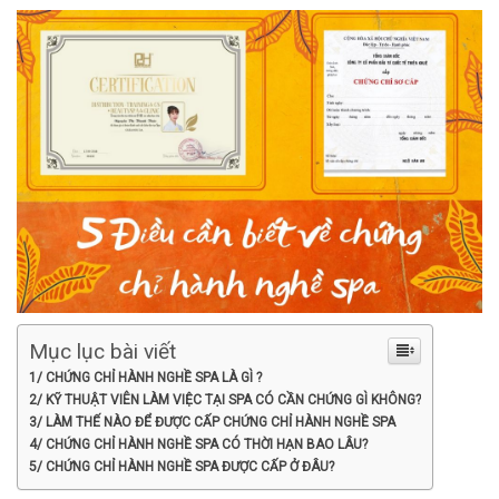
Mục lục bài viết
1/ CHỨNG CHỈ HÀNH NGHỀ SPA LÀ GÌ ?
2/ KỸ THUẬT VIÊN LÀM VIỆC TẠI SPA CÓ CẦN CHỨNG GÌ KHÔNG?
3/ LÀM THẾ NÀO ĐỂ ĐƯỢC CẤP CHỨNG CHỈ HÀNH NGHỀ SPA
4/ CHỨNG CHỈ HÀNH NGHỀ SPA CÓ THỜI HẠN BAO LÂU?
5/ CHỨNG CHỈ HÀNH NGHỀ SPA ĐƯỢC CẤP Ở ĐÂU?