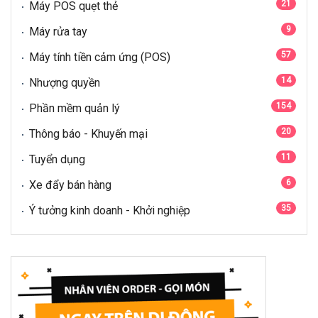
21
Máy POS quẹt thẻ
9
Máy rửa tay
57
Máy tính tiền cảm ứng (POS)
14
Nhượng quyền
154
Phần mềm quản lý
20
Thông báo - Khuyến mại
11
Tuyển dụng
6
Xe đẩy bán hàng
35
Ý tưởng kinh doanh - Khởi nghiệp