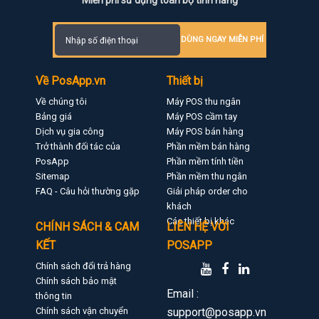
DÙNG NGAY MIỄN PHÍ
Về PosApp.vn
Thiết bị
Về chúng tôi
Máy POS thu ngân
Bảng giá
Máy POS cầm tay
Dịch vụ gia công
Máy POS bán hàng
Trở thành đối tác của
Phần mềm bán hàng
PosApp
Phần mềm tính tiền
Sitemap
Phần mềm thu ngân
FAQ - Câu hỏi thường gặp
Giải pháp order cho
khách
Các thiết bị khác
CHÍNH SÁCH & CAM
LIÊN HỆ VỚI
KẾT
POSAPP
Chính sách đổi trả hàng
Chính sách bảo mật
Email :
thông tin
Chính sách vận chuyển
support@posapp.vn