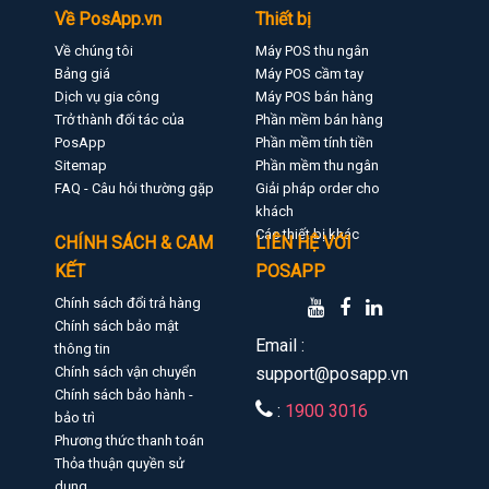
Về PosApp.vn
Thiết bị
Về chúng tôi
Máy POS thu ngân
Bảng giá
Máy POS cầm tay
Dịch vụ gia công
Máy POS bán hàng
Trở thành đối tác của
Phần mềm bán hàng
PosApp
Phần mềm tính tiền
Sitemap
Phần mềm thu ngân
FAQ - Câu hỏi thường gặp
Giải pháp order cho
khách
Các thiết bị khác
CHÍNH SÁCH & CAM
LIÊN HỆ VỚI
KẾT
POSAPP
Chính sách đổi trả hàng
Chính sách bảo mật
Email :
thông tin
Chính sách vận chuyển
support@posapp.vn
Chính sách bảo hành -
:
1900 3016
bảo trì
Phương thức thanh toán
Thỏa thuận quyền sử
dụng