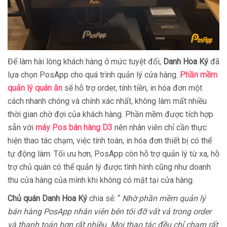
Để làm hài lòng khách hàng ở mức tuyệt đối,
Danh Hoa Ký
đã
lựa chọn PosApp cho quá trình quản lý cửa hàng.
Phần mềm
quản lý quán ăn
sẽ hỗ trợ order, tính tiền, in hóa đơn một
cách nhanh chóng và chính xác nhất, không làm mất nhiều
thời gian chờ đợi của khách hàng. Phần mềm được tích hợp
sẵn với
máy Pos bán hàng D3
nên nhân viên chỉ cần thực
hiện thao tác chạm, việc tính toán, in hóa đơn thiết bị có thể
tự động làm. Tối ưu hơn, PosApp còn hỗ trợ quản lý từ xa, hỗ
trợ chủ quán có thể quản lý được tình hình cũng như doanh
thu cửa hàng của mình khi không có mặt tại cửa hàng.
Chủ quán Danh Hoa Ký
chia sẻ: “
Nhờ phần mềm quản lý
bán hàng PosApp nhân viên bên tôi đỡ vất vả trong order
và thanh toán hơn rất nhiều. Mọi thao tác đều chỉ chạm rất