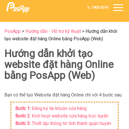
1900 3016
PosApp
>
Hướng dẫn - Hỗ trợ kỹ thuật
>
Hướng dẫn khởi
tạo website đặt hàng Online bằng PosApp (Web)
Hướng dẫn khởi tạo
website đặt hàng Online
bằng PosApp (Web)
Bạn có thể tạo Website đặt hàng Online chỉ với 4 bước sau:
Bước 1:
Đăng ký tài khoản cửa hàng
Bước 2:
Kích hoạt website cửa hàng trực tuyến
Bước 3:
Thiết lập thông tin tỉnh thành quận huyện