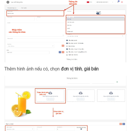
Thêm hình ảnh nếu có, chọn
đơn vị tính
,
giá bán