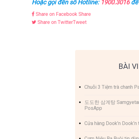
Hoặc gọi đến số Hotline:
1900.3016
để 
Share on Facebook
Share
Share on Twitter
Tweet
BÀI V
Chuỗi 3 Tiệm trà chanh 
도도한 삼계탕 Samgyetang – 
PosApp
Cửa hàng Dook’n Dook’n
Cơm Niêu Ba Buôi tin d