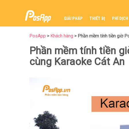
GIẢI PHÁP
THIẾT BỊ
PHÍ DỊCH
PosApp
>
Khách hàng
>
Phần mềm tính tiền giờ 
Phần mềm tính tiền g
cùng Karaoke Cát An