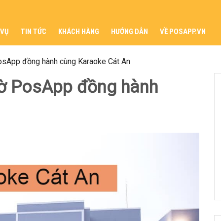
 VỤ
TIN TỨC
KHÁCH HÀNG
HƯỚNG DẪN
VỀ POSAPP.VN
PosApp đồng hành cùng Karaoke Cát An
iờ PosApp đồng hành