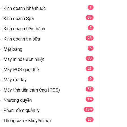
1
Kinh doanh Nhà thuốc
57
Kinh doanh Spa
5
Kinh doanh tiệm bánh
23
Kinh doanh trà sữa
6
Mặt bằng
35
Máy in hóa đơn nhiệt
21
Máy POS quẹt thẻ
9
Máy rửa tay
57
Máy tính tiền cảm ứng (POS)
14
Nhượng quyền
154
Phần mềm quản lý
20
Thông báo - Khuyến mại