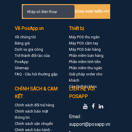
DÙNG NGAY MIỄN PHÍ
Về PosApp.vn
Thiết bị
Về chúng tôi
Máy POS thu ngân
Bảng giá
Máy POS cầm tay
Dịch vụ gia công
Máy POS bán hàng
Trở thành đối tác của
Phần mềm bán hàng
PosApp
Phần mềm tính tiền
Sitemap
Phần mềm thu ngân
FAQ - Câu hỏi thường gặp
Giải pháp order cho
khách
Các thiết bị khác
CHÍNH SÁCH & CAM
LIÊN HỆ VỚI
KẾT
POSAPP
Chính sách đổi trả hàng
Chính sách bảo mật
Email :
thông tin
Chính sách vận chuyển
support@posapp.vn
Chính sách bảo hành -