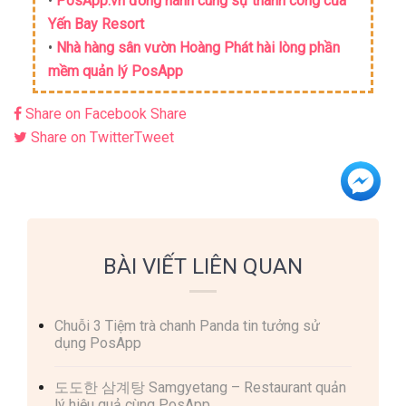
•
PosApp.vn đồng hành cùng sự thành công của
Yến Bay Resort
•
Nhà hàng sân vườn Hoàng Phát hài lòng phần
mềm quản lý PosApp
Share on Facebook
Share
Share on Twitter
Tweet
BÀI VIẾT LIÊN QUAN
Chuỗi 3 Tiệm trà chanh Panda tin tưởng sử
dụng PosApp
도도한 삼계탕 Samgyetang – Restaurant quản
lý hiệu quả cùng PosApp