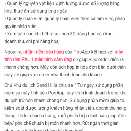
• Quản lý nguyên vật liệu: định lượng được số lượng hàng
hóa, thức ăn sử dụng trng ngày.
• Quản lý nhân viên: quản lý nhân viên theo ca làm việc, phân
quyền nhân viên
• Xem báo cáo chi tiết từ xa: hơn 30 bảng báo cáo kho,
doanh thu, chi phí hàng hóa,...
Ngoài ra,
phần mềm bán hàng
của PosApp kết hợp với
máy
tính tiền PAL 1 màn hình cảm ứng
sẽ giúp việc order diễn ra
nhanh chóng hơn. Máy còn tích hợp in hóa đơn bên dưới thân
máy sẽ giúp vừa order vừa thanh toán cho khách.
Chủ Khu du lịch Sand Hills chia sẻ: " Từ ngày sử dụng phần
mềm và máy tính tiền PosApp, quy trình kinh doanh trong khu
du lịch trở nên nhanh chóng hơn. Sử dụng phần mềm giúp tôi
kiểm soát được lượng khách hàng, nhân viên, doanh thu hàng
tháng. Order nhanh chóng, xuất phiếu bếp chính xác giúp đầu
bếp/ pha chế chuẩn bị món nhanh hơn. Rút ngắn thời gian
phục vụ, khiến khách hàng hài lòng hơn"