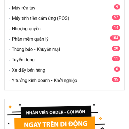
9
Máy rửa tay
57
Máy tính tiền cảm ứng (POS)
14
Nhượng quyền
154
Phần mềm quản lý
20
Thông báo - Khuyến mại
11
Tuyển dụng
6
Xe đẩy bán hàng
35
Ý tưởng kinh doanh - Khởi nghiệp