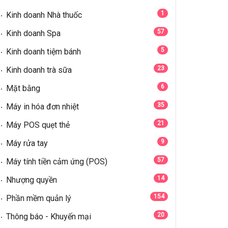
1
Kinh doanh Nhà thuốc
57
Kinh doanh Spa
5
Kinh doanh tiệm bánh
23
Kinh doanh trà sữa
6
Mặt bằng
35
Máy in hóa đơn nhiệt
21
Máy POS quẹt thẻ
9
Máy rửa tay
57
Máy tính tiền cảm ứng (POS)
14
Nhượng quyền
154
Phần mềm quản lý
20
Thông báo - Khuyến mại