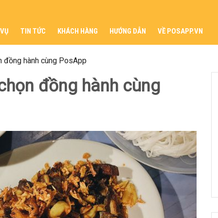
 VỤ
TIN TỨC
KHÁCH HÀNG
HƯỚNG DẪN
VỀ POSAPP.VN
n đồng hành cùng PosApp
 chọn đồng hành cùng