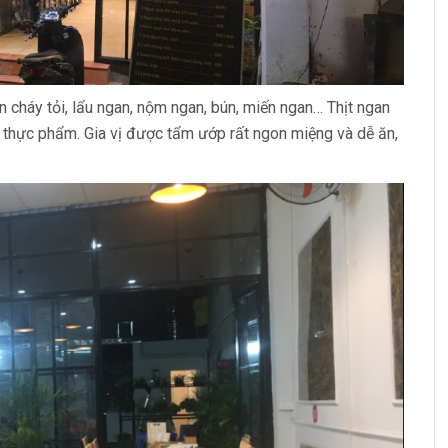
cháy tỏi, lẩu ngan, nộm ngan, bún, miến ngan… Thịt ngan
h thực phẩm. Gia vị được tẩm ướp rất ngon miệng và dễ ăn,