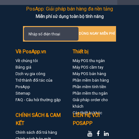
PosApp: Giải pháp bán hàng đa nền tảng
Miễn phí sử dụng toàn bộ tính năng
DÙNG NGAY MIỄN PHÍ
Về PosApp.vn
Thiết bị
Về chúng tôi
Máy POS thu ngân
Bảng giá
Máy POS cầm tay
Dịch vụ gia công
Máy POS bán hàng
Trở thành đối tác của
Phần mềm bán hàng
PosApp
Phần mềm tính tiền
Sitemap
Phần mềm thu ngân
FAQ - Câu hỏi thường gặp
Giải pháp order cho
khách
Các thiết bị khác
CHÍNH SÁCH & CAM
LIÊN HỆ VỚI
KẾT
POSAPP
Chính sách đổi trả hàng
Chính sách bảo mật