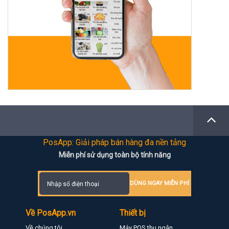
PosApp: Giải pháp bán hàng đa nền tảng
Miễn phí sử dụng toàn bộ tính năng
DÙNG NGAY MIỄN PHÍ
Về PosApp.vn
Thiết bị
Về chúng tôi
Máy POS thu ngân