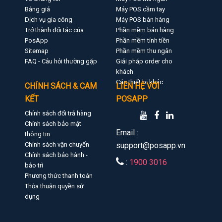
Bảng giá
Máy POS cầm tay
Dịch vụ gia công
Máy POS bán hàng
Trở thành đối tác của
Phần mềm bán hàng
PosApp
Phần mềm tính tiền
Sitemap
Phần mềm thu ngân
FAQ - Câu hỏi thường gặp
Giải pháp order cho
khách
Các thiết bị khác
CHÍNH SÁCH & CAM
LIÊN HỆ VỚI
KẾT
POSAPP
Chính sách đổi trả hàng
Chính sách bảo mật
Email :
thông tin
Chính sách vận chuyển
support@posapp.vn
Chính sách bảo hành -
:
1900 3016
bảo trì
Phương thức thanh toán
Thỏa thuận quyền sử
dụng