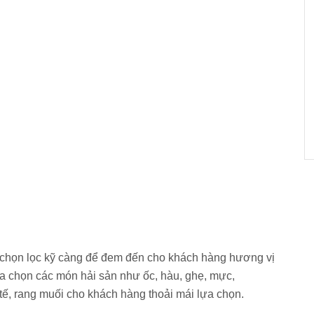
họn lọc kỹ càng để đem đến cho khách hàng hương vị thơm
ác món hải sản như ốc, hàu, ghẹ, mực, sò,...được chế biến
h hàng thoải mái lựa chọn.