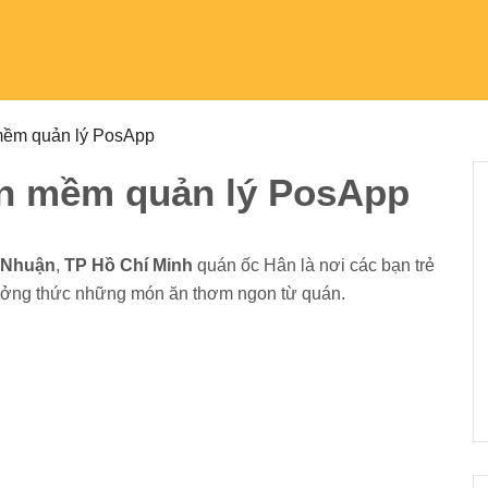
 VỤ
TIN TỨC
KHÁCH HÀNG
HƯỚNG DẪN
VỀ POSAPP.VN
m quản lý PosApp
n mềm quản lý PosApp
ận
,
TP Hồ Chí Minh
quán ốc Hân là nơi các bạn trẻ đam mê
c những món ăn thơm ngon từ quán.