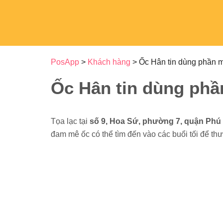
GIẢI PHÁP
THIẾT BỊ
PHÍ DỊCH
PosApp
>
Khách hàng
>
Ốc Hân tin dùng phần mề
Ốc Hân tin dùng phầ
Tọa lạc tại
số 9, Hoa Sứ, phường 7, quận Phú Nhu
ốc có thể tìm đến vào các buổi tối để thưởng thứ