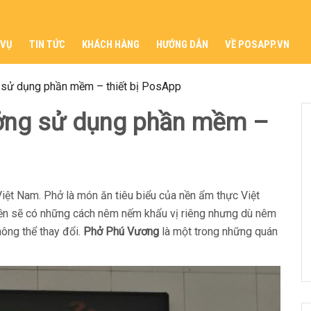
 VỤ
TIN TỨC
KHÁCH HÀNG
HƯỚNG DẪN
VỀ POSAPP.VN
 sử dụng phần mềm – thiết bị PosApp
ưởng sử dụng phần mềm –
iệt Nam. Phở là món ăn tiêu biểu của nền ẩm thực Việt
iền sẽ có những cách nêm nếm khẩu vị riêng nhưng dù nêm
ông thể thay đổi.
Phở Phú Vương
là một trong những quán