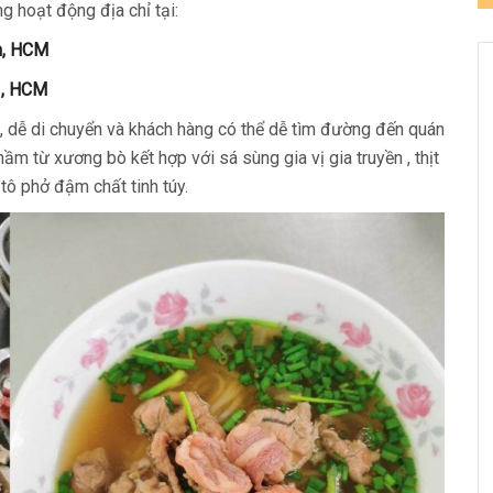
 hoạt động địa chỉ tại:
h, HCM
1, HCM
m, dễ di chuyển và khách hàng có thể dễ tìm đường đến quán
m từ xương bò kết hợp với sá sùng gia vị gia truyền , thịt
tô phở đậm chất tinh túy.