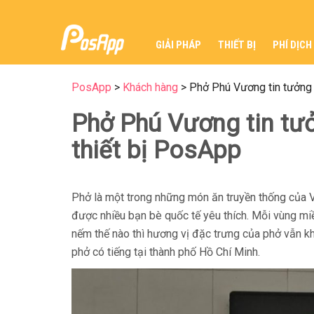
GIẢI PHÁP
THIẾT BỊ
PHÍ DỊCH
PosApp
>
Khách hàng
>
Phở Phú Vương tin tưởng
Phở Phú Vương tin t
thiết bị PosApp
Phở là một trong những món ăn truyền thống của V
được nhiều bạn bè quốc tế yêu thích. Mỗi vùng m
nếm thế nào thì hương vị đặc trưng của phở vẫn kh
phở có tiếng tại thành phố Hồ Chí Minh.