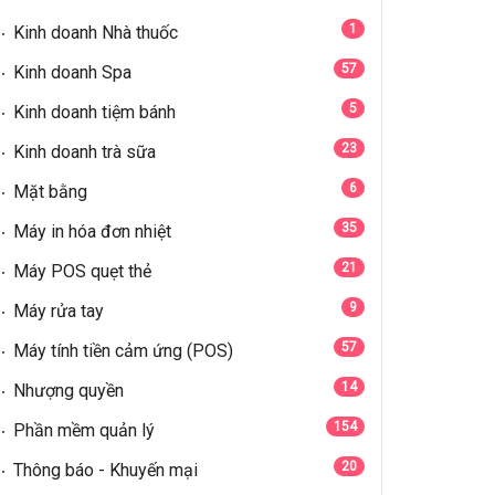
1
Kinh doanh Nhà thuốc
57
Kinh doanh Spa
5
Kinh doanh tiệm bánh
23
Kinh doanh trà sữa
6
Mặt bằng
35
Máy in hóa đơn nhiệt
21
Máy POS quẹt thẻ
9
Máy rửa tay
57
Máy tính tiền cảm ứng (POS)
14
Nhượng quyền
154
Phần mềm quản lý
20
Thông báo - Khuyến mại