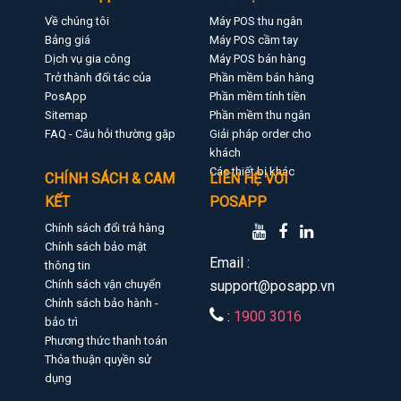
Về chúng tôi
Máy POS thu ngân
Bảng giá
Máy POS cầm tay
Dịch vụ gia công
Máy POS bán hàng
Trở thành đối tác của
Phần mềm bán hàng
PosApp
Phần mềm tính tiền
Sitemap
Phần mềm thu ngân
FAQ - Câu hỏi thường gặp
Giải pháp order cho
khách
Các thiết bị khác
CHÍNH SÁCH & CAM
LIÊN HỆ VỚI
KẾT
POSAPP
Chính sách đổi trả hàng
Chính sách bảo mật
Email :
thông tin
Chính sách vận chuyển
support@posapp.vn
Chính sách bảo hành -
:
1900 3016
bảo trì
Phương thức thanh toán
Thỏa thuận quyền sử
dụng