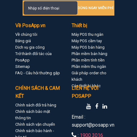
DÙNG NGAY MIỄN PHÍ
Về PosApp.vn
Thiết bị
Về chúng tôi
Máy POS thu ngân
Bảng giá
Máy POS cầm tay
Dịch vụ gia công
Máy POS bán hàng
Trở thành đối tác của
Phần mềm bán hàng
PosApp
Phần mềm tính tiền
Sitemap
Phần mềm thu ngân
FAQ - Câu hỏi thường gặp
Giải pháp order cho
khách
Các thiết bị khác
CHÍNH SÁCH & CAM
LIÊN HỆ VỚI
KẾT
POSAPP
Chính sách đổi trả hàng
Chính sách bảo mật
Email :
thông tin
Chính sách vận chuyển
support@posapp.vn
Chính sách bảo hành -
:
1900 3016