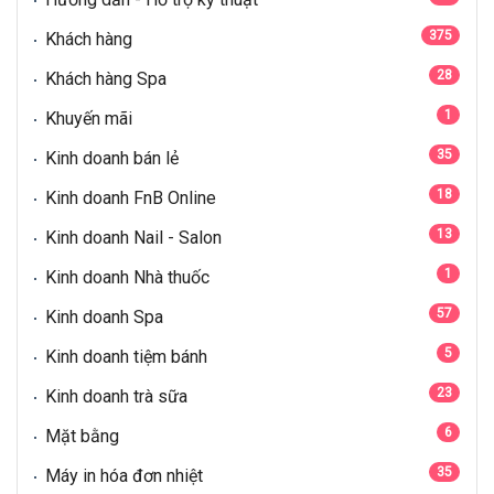
375
Khách hàng
28
Khách hàng Spa
1
Khuyến mãi
35
Kinh doanh bán lẻ
18
Kinh doanh FnB Online
13
Kinh doanh Nail - Salon
1
Kinh doanh Nhà thuốc
57
Kinh doanh Spa
5
Kinh doanh tiệm bánh
23
Kinh doanh trà sữa
6
Mặt bằng
35
Máy in hóa đơn nhiệt