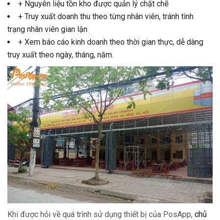
+ Nguyên liệu tồn kho được quản lý chặt chẽ
+ Truy xuất doanh thu theo từng nhân viên, tránh tình
trạng nhân viên gian lận
+ Xem báo cáo kinh doanh theo thời gian thực, dễ dàng
truy xuất theo ngày, tháng, năm.
Khi được hỏi về quá trình sử dụng thiết bị của PosApp,
chủ