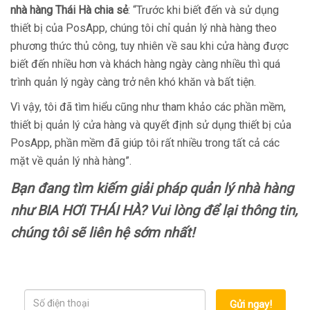
nhà hàng Thái Hà chia sẻ
: “Trước khi biết đến và sử dụng
thiết bị của PosApp, chúng tôi chỉ quản lý nhà hàng theo
phương thức thủ công, tuy nhiên về sau khi cửa hàng được
biết đến nhiều hơn và khách hàng ngày càng nhiều thì quá
trình quản lý ngày càng trở nên khó khăn và bất tiện.
Vì vậy, tôi đã tìm hiểu cũng như tham khảo các phần mềm,
thiết bị quản lý cửa hàng và quyết định sử dụng thiết bị của
PosApp, phần mềm đã giúp tôi rất nhiều trong tất cả các
mặt về quản lý nhà hàng”.
Bạn đang tìm kiếm giải pháp quản lý nhà hàng
như BIA HƠI THÁI HÀ? Vui lòng để lại thông tin,
chúng tôi sẽ liên hệ sớm nhất!
Gửi ngay!