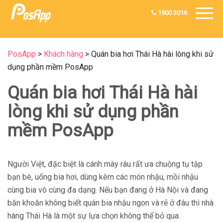
1900 3016
PosApp
>
Khách hàng
>
Quán bia hơi Thái Hà hài lòng khi sử
dụng phần mềm PosApp
Quán bia hơi Thái Hà hài
lòng khi sử dụng phần
mềm PosApp
Người Việt, đặc biệt là cánh mày râu rất ưa chuộng tụ tập
bạn bè, uống bia hơi, dùng kèm các món nhậu, mồi nhậu
cùng bia vô cùng đa dạng. Nếu bạn đang ở Hà Nội và đang
băn khoăn không biết quán bia nhậu ngon và rẻ ở đâu thì nhà
hàng Thái Hà là một sự lựa chọn không thể bỏ qua.