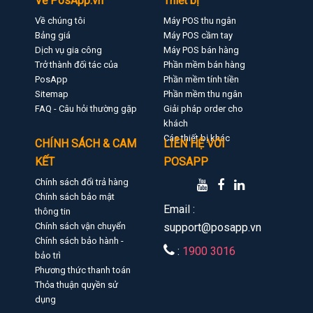
Về PosApp.vn
Thiết bị
Về chúng tôi
Máy POS thu ngân
Bảng giá
Máy POS cầm tay
Dịch vụ gia công
Máy POS bán hàng
Trở thành đối tác của
Phần mềm bán hàng
PosApp
Phần mềm tính tiền
Sitemap
Phần mềm thu ngân
FAQ - Câu hỏi thường gặp
Giải pháp order cho
khách
Các thiết bị khác
CHÍNH SÁCH & CAM
LIÊN HỆ VỚI
KẾT
POSAPP
Chính sách đổi trả hàng
Chính sách bảo mật
Email :
thông tin
Chính sách vận chuyển
support@posapp.vn
Chính sách bảo hành -
:
1900 3016
bảo trì
Phương thức thanh toán
Thỏa thuận quyền sử
dụng