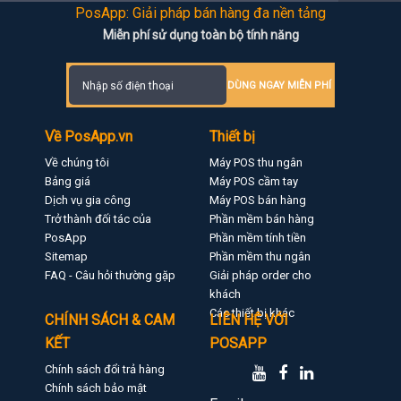
PosApp: Giải pháp bán hàng đa nền tảng
Miễn phí sử dụng toàn bộ tính năng
DÙNG NGAY MIỄN PHÍ
Về PosApp.vn
Thiết bị
Về chúng tôi
Máy POS thu ngân
Bảng giá
Máy POS cầm tay
Dịch vụ gia công
Máy POS bán hàng
Trở thành đối tác của
Phần mềm bán hàng
PosApp
Phần mềm tính tiền
Sitemap
Phần mềm thu ngân
FAQ - Câu hỏi thường gặp
Giải pháp order cho
khách
Các thiết bị khác
CHÍNH SÁCH & CAM
LIÊN HỆ VỚI
KẾT
POSAPP
Chính sách đổi trả hàng
Chính sách bảo mật