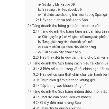
a/ Sử dụng Marketing 0Đ
b/ Seeding trên Facebook 0Đ
c/ Tổ chức các chương trình marketing Spa ngân
1.2/ Hãy tạo dịch vụ phễu cho Spa
2/ Tăng doanh thu bằng giá bán - cách tư vấn
2.1/ Tăng doanh thu bằng tăng giá bán liệu trình
a/ Giữ nguyên giá cả và giảm số lượng sản phẩm
b/ Tăng giá bằng hình thức khuyến mãi
c/ Đưa ra nhiều lựa chọn cho khách hàng
d/ Đầu tư vào hình thức bao bì
2.2/ Hãy thay đổi tư duy bán hàng cho bạn và n
3/ Tăng doanh thu Spa bằng cách hiểu tài chính và 
3.1/ 3 Biến số quan trọng về tài chính bạn cần 
3.2/ Hãy set up spa thật chỉn chu, vận hành bài
3.3/ Thực hiện giảm giá theo khung giờ
3.4/ Tập trung vào khách hàng cũ
4/ Tăng doanh thu Spa bằng những điều nhỏ nhặt
4.1/ Thái độ của nhân viên với khách
4.2/ Chú ý đến mùi hương Spa
4.3/ Thay đổi tư duy Marketing