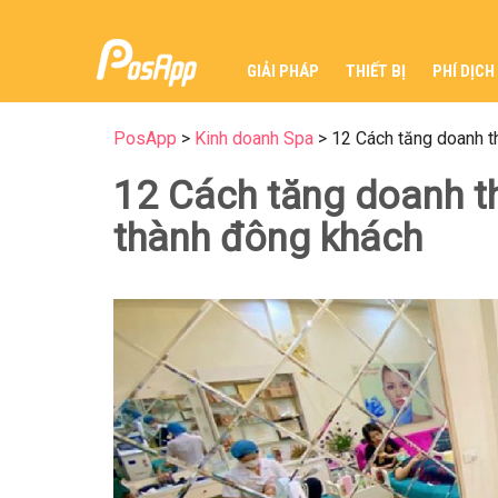
GIẢI PHÁP
THIẾT BỊ
PHÍ DỊCH
PosApp
>
Kinh doanh Spa
>
12 Cách tăng doanh t
12 Cách tăng doanh th
thành đông khách