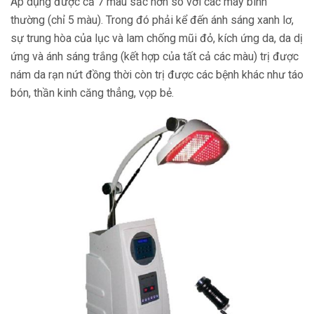
Áp dụng được cả 7 màu sắc hơn so với các máy bình
thường (chỉ 5 màu). Trong đó phải kể đến ánh sáng xanh lơ,
sự trung hòa của lục và lam chống mũi đỏ, kích ứng da, da dị
ứng và ánh sáng trắng (kết hợp của tất cả các màu) trị được
nám da rạn nứt đồng thời còn trị được các bệnh khác như táo
bón, thần kinh căng thẳng, vọp bẻ.