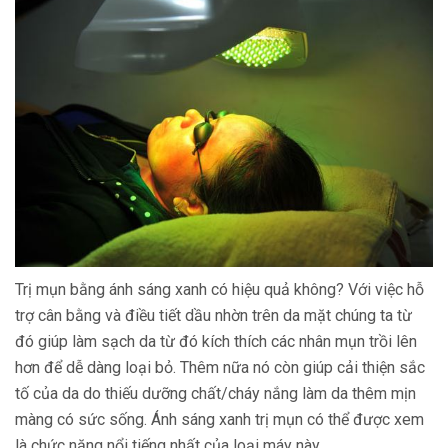
Trị mụn bằng ánh sáng xanh có hiệu quả không? Với việc hỗ
trợ cân bằng và điều tiết dầu nhờn trên da mặt chúng ta từ
đó giúp làm sạch da từ đó kích thích các nhân mụn trồi lên
hơn để dễ dàng loại bỏ. Thêm nữa nó còn giúp cải thiện sắc
tố của da do thiếu dưỡng chất/cháy nắng làm da thêm mịn
màng có sức sống. Ánh sáng xanh trị mụn có thể được xem
là chức năng nổi tiếng nhất của loại máy này.