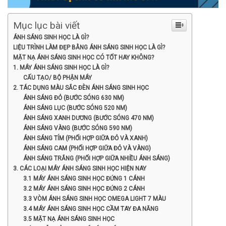
Mục lục bài viết
ÁNH SÁNG SINH HỌC LÀ GÌ?
LIỆU TRÌNH LÀM ĐẸP BẰNG ÁNH SÁNG SINH HỌC LÀ GÌ?
MẶT NẠ ÁNH SÁNG SINH HỌC CÓ TỐT HAY KHÔNG?
1. MÁY ÁNH SÁNG SINH HỌC LÀ GÌ?
CẤU TẠO/ BỘ PHẬN MÁY
2. TÁC DỤNG MÀU SẮC ĐÈN ÁNH SÁNG SINH HỌC
ÁNH SÁNG ĐỎ (BƯỚC SÓNG 630 NM)
ÁNH SÁNG LỤC (BƯỚC SÓNG 520 NM)
ÁNH SÁNG XANH DƯƠNG (BƯỚC SÓNG 470 NM)
ÁNH SÁNG VÀNG (BƯỚC SÓNG 590 NM)
ÁNH SÁNG TÍM (PHỐI HỢP GIỮA ĐỎ VÀ XANH)
ÁNH SÁNG CAM (PHỐI HỢP GIỮA ĐỎ VÀ VÀNG)
ÁNH SÁNG TRẮNG (PHỐI HỢP GIỮA NHIỀU ÁNH SÁNG)
3. CÁC LOẠI MÁY ÁNH SÁNG SINH HỌC HIỆN NAY
3.1 MÁY ÁNH SÁNG SINH HỌC ĐỨNG 1 CÁNH
3.2 MÁY ÁNH SÁNG SINH HỌC ĐỨNG 2 CÁNH
3.3 VÒM ÁNH SÁNG SINH HỌC OMEGA LIGHT 7 MÀU
3.4 MÁY ÁNH SÁNG SINH HỌC CẦM TAY ĐA NĂNG
3.5 MẶT NẠ ÁNH SÁNG SINH HỌC