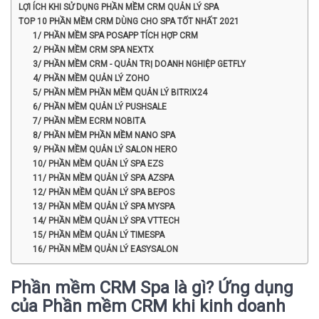
LỢI ÍCH KHI SỬ DỤNG PHẦN MỀM CRM QUẢN LÝ SPA
TOP 10 PHẦN MỀM CRM DÙNG CHO SPA TỐT NHẤT 2021
1/ PHẦN MỀM SPA POSAPP TÍCH HỢP CRM
2/ PHẦN MỀM CRM SPA NEXTX
3/ PHẦN MỀM CRM - QUẢN TRỊ DOANH NGHIỆP GETFLY
4/ PHẦN MỀM QUẢN LÝ ZOHO
5/ PHẦN MỀM PHẦN MỀM QUẢN LÝ BITRIX24
6/ PHẦN MỀM QUẢN LÝ PUSHSALE
7/ PHẦN MỀM ECRM NOBITA
8/ PHẦN MỀM PHẦN MỀM NANO SPA
9/ PHẦN MỀM QUẢN LÝ SALON HERO
10/ PHẦN MỀM QUẢN LÝ SPA EZS
11/ PHẦN MỀM QUẢN LÝ SPA AZSPA
12/ PHẦN MỀM QUẢN LÝ SPA BEPOS
13/ PHẦN MỀM QUẢN LÝ SPA MYSPA
14/ PHẦN MỀM QUẢN LÝ SPA VTTECH
15/ PHẦN MỀM QUẢN LÝ TIMESPA
16/ PHẦN MỀM QUẢN LÝ EASYSALON
Phần mềm CRM Spa là gì? Ứng dụng
của Phần mềm CRM khi kinh doanh