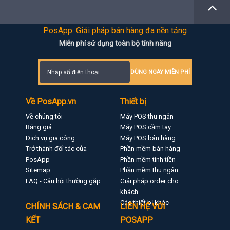
PosApp: Giải pháp bán hàng đa nền tảng
Miễn phí sử dụng toàn bộ tính năng
DÙNG NGAY MIỄN PHÍ
Về PosApp.vn
Thiết bị
Về chúng tôi
Máy POS thu ngân
Bảng giá
Máy POS cầm tay
Dịch vụ gia công
Máy POS bán hàng
Trở thành đối tác của
Phần mềm bán hàng
PosApp
Phần mềm tính tiền
Sitemap
Phần mềm thu ngân
FAQ - Câu hỏi thường gặp
Giải pháp order cho
khách
Các thiết bị khác
CHÍNH SÁCH & CAM
LIÊN HỆ VỚI
KẾT
POSAPP