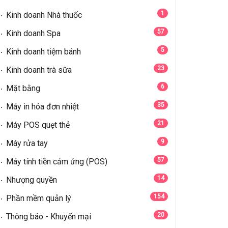
1
Kinh doanh Nhà thuốc
57
Kinh doanh Spa
5
Kinh doanh tiệm bánh
23
Kinh doanh trà sữa
6
Mặt bằng
35
Máy in hóa đơn nhiệt
21
Máy POS quẹt thẻ
9
Máy rửa tay
57
Máy tính tiền cảm ứng (POS)
14
Nhượng quyền
154
Phần mềm quản lý
20
Thông báo - Khuyến mại