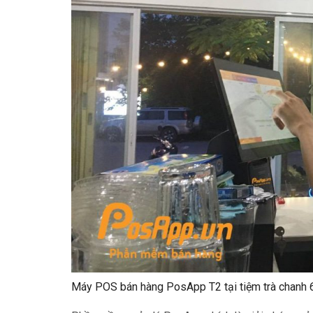
Máy POS bán hàng PosApp T2 tại tiệm trà chanh 