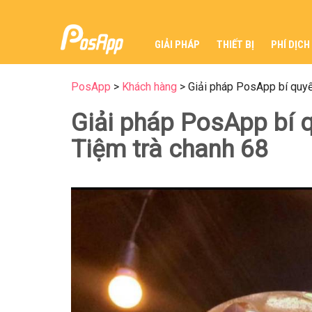
GIẢI PHÁP
THIẾT BỊ
PHÍ DỊCH
PosApp
>
Khách hàng
>
Giải pháp PosApp bí quyế
Giải pháp PosApp bí 
Tiệm trà chanh 68