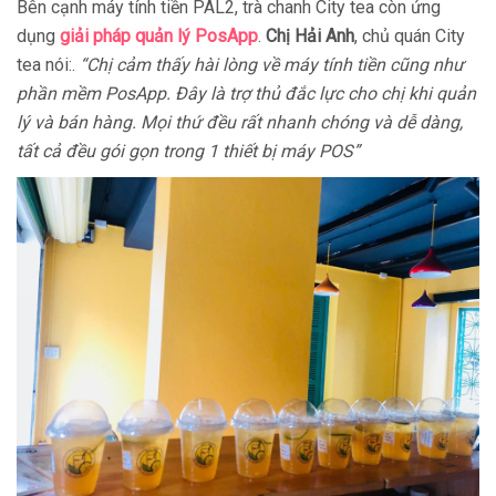
Bên cạnh máy tính tiền PAL2, trà chanh City tea còn ứng
dụng
giải pháp quản lý PosApp
.
Chị Hải Anh
, chủ quán City
tea nói:.
“Chị cảm thấy hài lòng về máy tính tiền cũng như
phần mềm PosApp. Đây là trợ thủ đắc lực cho chị khi quản
lý và bán hàng. Mọi thứ đều rất nhanh chóng và dễ dàng,
tất cả đều gói gọn trong 1 thiết bị máy POS”