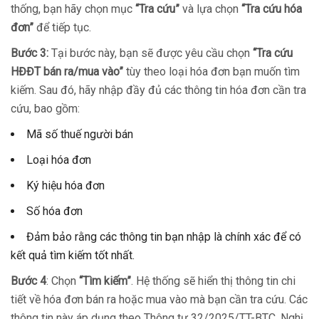
thống, bạn hãy chọn mục
“Tra cứu”
và lựa chọn
“Tra cứu hóa
đơn”
để tiếp tục.
Bước 3:
Tại bước này, bạn sẽ được yêu cầu chọn
“Tra cứu
HĐĐT bán ra/mua vào”
tùy theo loại hóa đơn bạn muốn tìm
kiếm. Sau đó, hãy nhập đầy đủ các thông tin hóa đơn cần tra
cứu, bao gồm:
Mã số thuế người bán
Loại hóa đơn
Ký hiệu hóa đơn
Số hóa đơn
Đảm bảo rằng các thông tin bạn nhập là chính xác để có
kết quả tìm kiếm tốt nhất.
Bước 4
: Chọn
“Tìm kiếm”
. Hệ thống sẽ hiển thị thông tin chi
tiết về hóa đơn bán ra hoặc mua vào mà bạn cần tra cứu. Các
thông tin này áp dụng theo Thông tư 32/2025/TT-BTC, Nghị