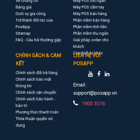
Về chúng tôi
Máy POS thu ngân
Bảng giá
Máy POS cầm tay
Dịch vụ gia công
Máy POS bán hàng
Trở thành đối tác của
Phần mềm bán hàng
PosApp
Phần mềm tính tiền
Sitemap
Phần mềm thu ngân
FAQ - Câu hỏi thường gặp
Giải pháp order cho
khách
Các thiết bị khác
CHÍNH SÁCH & CAM
LIÊN HỆ VỚI
KẾT
POSAPP
Chính sách đổi trả hàng
Chính sách bảo mật
Email :
thông tin
Chính sách vận chuyển
support@posapp.vn
Chính sách bảo hành -
:
1900 3016
bảo trì
Phương thức thanh toán
Thỏa thuận quyền sử
dụng