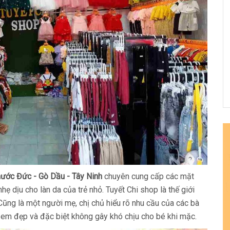
hước Đức - Gò Dầu - Tây Ninh
chuyên cung cấp các mặt
 dịu cho làn da của trẻ nhỏ. Tuyết Chi shop là thế giới
 Cũng là một người mẹ, chị chủ hiểu rõ nhu cầu của các bà
ẻ em đẹp và đặc biệt không gây khó chịu cho bé khi mặc.