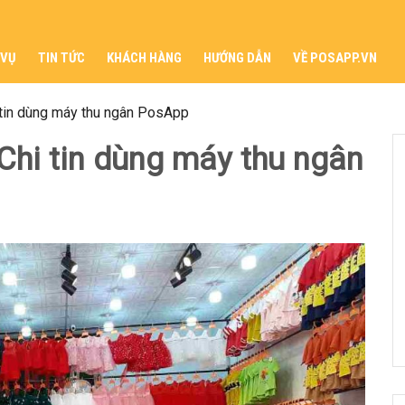
 VỤ
TIN TỨC
KHÁCH HÀNG
HƯỚNG DẪN
VỀ POSAPP.VN
i tin dùng máy thu ngân PosApp
 Chi tin dùng máy thu ngân