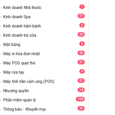
1
Kinh doanh Nhà thuốc
57
Kinh doanh Spa
5
Kinh doanh tiệm bánh
23
Kinh doanh trà sữa
6
Mặt bằng
35
Máy in hóa đơn nhiệt
21
Máy POS quẹt thẻ
9
Máy rửa tay
57
Máy tính tiền cảm ứng (POS)
14
Nhượng quyền
154
Phần mềm quản lý
20
Thông báo - Khuyến mại