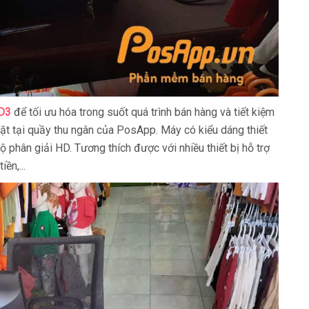
 D3
để tối ưu hóa trong suốt quá trình bán hàng và tiết kiệm
ặt tại quầy thu ngân của PosApp. Máy có kiểu dáng thiết
 phân giải HD. Tương thích được với nhiều thiết bị hỗ trợ
ền,...