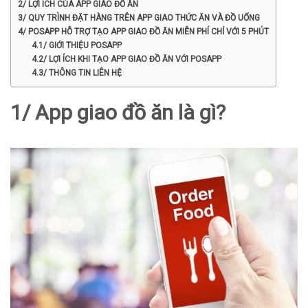
2/ LỢI ÍCH CỦA APP GIAO ĐỒ ĂN
3/ QUY TRÌNH ĐẶT HÀNG TRÊN APP GIAO THỨC ĂN VÀ ĐỒ UỐNG
4/ POSAPP HỖ TRỢ TẠO APP GIAO ĐỒ ĂN MIỄN PHÍ CHỈ VỚI 5 PHÚT
4.1/ GIỚI THIỆU POSAPP
4.2/ LỢI ÍCH KHI TẠO APP GIAO ĐỒ ĂN VỚI POSAPP
4.3/ THÔNG TIN LIÊN HỆ
1/ App giao đồ ăn là gì?