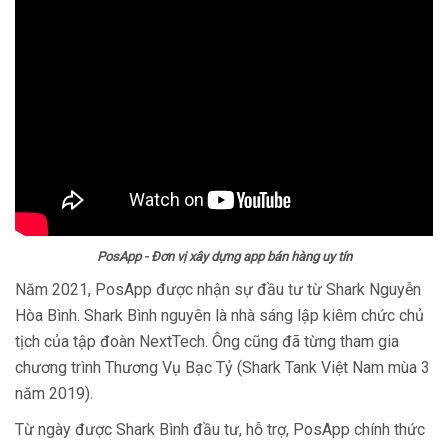
PosApp - Đơn vị xây dựng app bán hàng uy tín
Năm 2021, PosApp được nhận sự đầu tư từ Shark Nguyễn
Hòa Bình. Shark Bình nguyên là nhà sáng lập kiêm chức chủ
tịch của tập đoàn NextTech. Ông cũng đã từng tham gia
chương trình Thương Vụ Bạc Tỷ (Shark Tank Việt Nam mùa 3
năm 2019).
Từ ngày được Shark Bình đầu tư, hỗ trợ, PosApp chính thức