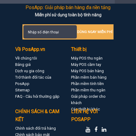
PosApp: Giải pháp bán hàng đa nền tảng
Miễn phí sử dụng toàn bộ tính năng
DÙNG NGAY MIỄN PHÍ
Về PosApp.vn
Thiết bị
Về chúng tôi
Máy POS thu ngân
Bảng giá
Máy POS cầm tay
Dịch vụ gia công
Máy POS bán hàng
Trở thành đối tác của
Phần mềm bán hàng
PosApp
Phần mềm tính tiền
Sitemap
Phần mềm thu ngân
FAQ - Câu hỏi thường gặp
Giải pháp order cho
khách
Các thiết bị khác
CHÍNH SÁCH & CAM
LIÊN HỆ VỚI
KẾT
POSAPP
Chính sách đổi trả hàng
Chính sách bảo mật