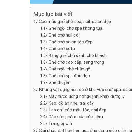
Mục lục bài viết
1/ Các mẫu ghế chờ spa, nail, salon đẹp
1.1/ Ghế ngồi chờ spa không tựa
1.2/ Ghế chờ nail đôi
1.3/ Ghế chờ salon tóc đẹp
1.4/ Ghế chờ sofa
1.5/ Băng ghế chờ dành cho khách
1.6/ Ghế chờ cao cấp, sang trọng
1.7/ Ghế ngồi chờ chân gỗ
1.8/ Ghế chờ spa đơn đẹp
1.9/ Ghế thuyền
2/ Những vật dụng nên có ở khu vực chờ spa, salon
2.1/ Máy nước uống nóng-lạnh, khay đựng ly
2.2/ Kẹo, đồ ăn nhẹ, trái cây
2.3/ Tạp chí, các mẫu tóc, nail đẹp
2.4/ Các sản phẩm của cửa tiệm
2.5/ Trang bị wifi
3/ Giải pháp đặt lịch hẹn qua ứng dụng giúp giảm l