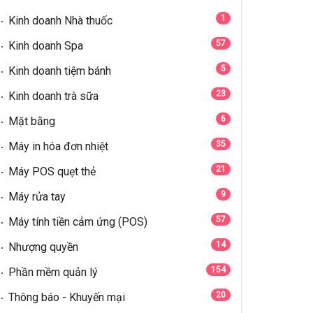
1
Kinh doanh Nhà thuốc
57
Kinh doanh Spa
5
Kinh doanh tiệm bánh
23
Kinh doanh trà sữa
6
Mặt bằng
35
Máy in hóa đơn nhiệt
21
Máy POS quẹt thẻ
9
Máy rửa tay
57
Máy tính tiền cảm ứng (POS)
14
Nhượng quyền
154
Phần mềm quản lý
20
Thông báo - Khuyến mại