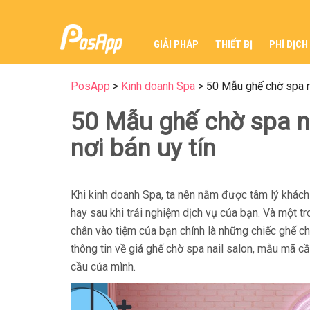
GIẢI PHÁP
THIẾT BỊ
PHÍ DỊCH
PosApp
>
Kinh doanh Spa
>
50 Mẫu ghế chờ spa na
50 Mẫu ghế chờ spa na
nơi bán uy tín
Khi kinh doanh Spa, ta nên nắm được tâm lý khách 
hay sau khi trải nghiệm dịch vụ của bạn. Và một t
chân vào tiệm của bạn chính là những chiếc ghế c
thông tin về giá ghế chờ spa nail salon, mẫu mã c
cầu của mình.