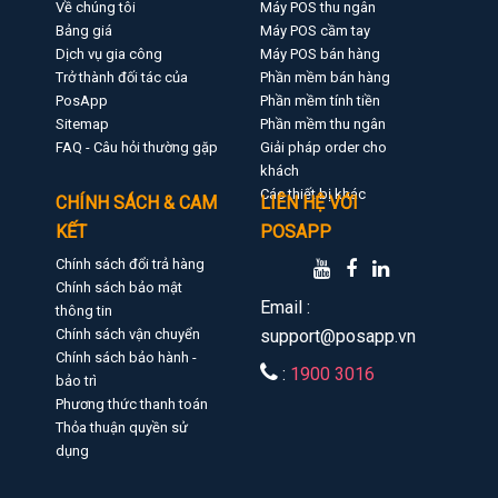
Về chúng tôi
Máy POS thu ngân
Bảng giá
Máy POS cầm tay
Dịch vụ gia công
Máy POS bán hàng
Trở thành đối tác của
Phần mềm bán hàng
PosApp
Phần mềm tính tiền
Sitemap
Phần mềm thu ngân
FAQ - Câu hỏi thường gặp
Giải pháp order cho
khách
Các thiết bị khác
CHÍNH SÁCH & CAM
LIÊN HỆ VỚI
KẾT
POSAPP
Chính sách đổi trả hàng
Chính sách bảo mật
Email :
thông tin
Chính sách vận chuyển
support@posapp.vn
Chính sách bảo hành -
:
1900 3016
bảo trì
Phương thức thanh toán
Thỏa thuận quyền sử
dụng