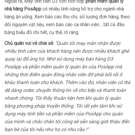
Ngoài ra, Máy tính tiền D3 còn tích hợp
phần mềm quản lý
nhà hàng PosApp
có nhiều tính năng hỗ trợ cho ngành nhà
hàng ăn uống. Xem báo cáo thu-chi, số lượng đơn hàng, theo
dõi nguyên vật liệu, xem báo cáo ca nhân viên….tất cả đều
bằng biểu đồ chi tiết, cụ thể, rõ ràng.
Chủ quán vui vẻ chia sẻ
:
"Quán tôi may mắn nhận được
nhiều tình cảm của khách hàng nên được nhiều khách ghé
quay lại để ủng hộ. Nhờ sử dụng máy bán hàng D3
PosApp và phần mềm quản lý quán ăn của PosApp mà
những thời điểm quán đông nhân viên đỡ phải bối rối ở
khâu thanh toán cho khách. Thêm vào đó, nhân viên có thể
dễ dàng order, chuyển thông tin về cho bếp và thanh toán
nhanh chóng. Tôi thấy thuận tiện hơn khi quản lý quán
bằng phương pháp truyền thống. Tôi rất yên tâm khi sử
dụng máy tính tiền và phần mềm của PosApp cho quán
của mình và chắc chắn tôi cũng sẽ sẵn sàng giới thiệu đến
bạn bè của tôi nếu như họ có nhu cầu !"