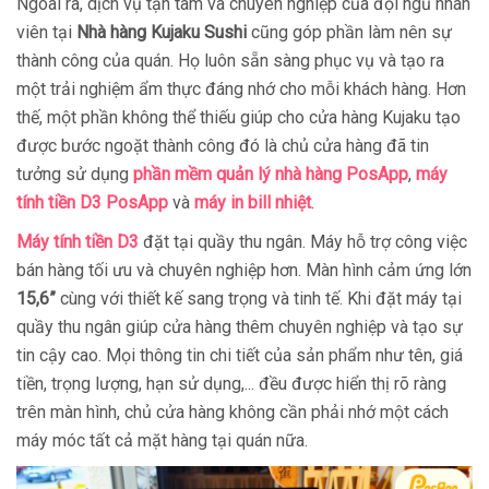
Ngoài ra, dịch vụ tận tâm và chuyên nghiệp của đội ngũ nhân
viên tại
Nhà hàng
Kujaku Sushi
cũng góp phần làm nên sự
thành công của quán. Họ luôn sẵn sàng phục vụ và tạo ra
một trải nghiệm ẩm thực đáng nhớ cho mỗi khách hàng. Hơn
thế, một phần không thể thiếu giúp cho cửa hàng Kujaku tạo
được bước ngoặt thành công đó là chủ cửa hàng đã tin
tưởng sử dụng
phần mềm quản lý nhà hàng PosApp
,
máy
tính tiền D3 PosApp
và
máy in bill nhiệt
.
Máy tính tiền D3
đặt tại quầy thu ngân. Máy hỗ trợ công việc
bán hàng tối ưu và chuyên nghiệp hơn. Màn hình cảm ứng lớn
15,6”
cùng với thiết kế sang trọng và tinh tế. Khi đặt máy tại
quầy thu ngân giúp cửa hàng thêm chuyên nghiệp và tạo sự
tin cậy cao. Mọi thông tin chi tiết của sản phẩm như tên, giá
tiền, trọng lượng, hạn sử dụng,... đều được hiển thị rõ ràng
trên màn hình, chủ cửa hàng không cần phải nhớ một cách
máy móc tất cả mặt hàng tại quán nữa.