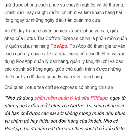
giữ được phong cách phục vụ chuyên nghiệp và dễ thương.
Chính điều này đã ghi điểm lớn nhất và làm khách hàng hài
lòng ngay từ những ngày đầu tiên quán mở cửa.
Và để duy trì sự chuyên nghiệp và sức phục vụ cao, giải
pháp của Lotus Tea Coffee Express chính là phần mền quản
lý quán cafe, nhà hàng
PosApp
. PosApp đã tham gia tư vấn
cách quản lý quán cafe trà sữa, cung cấp các thiệt bị và ứng
dụng PosApp quản lý bán hàng, quản lý kho, thu chi và báo
cáo doanh số hàng ngày, giúp chủ quán tránh được những
thiếu sót và dễ dàng quản lý nhân viên, bán hàng.
Chủ quán Lotus tea coffee express có những chia sẻ:
“Nhờ sử dụng
phần mềm quản lý trà sữa POSapp
ngay từ
những ngày đầu mở Lotus Tea Coffee, Tôi cùng nhân viên
đã hạn chế được các sai sót không mong muốn như phục
vụ chậm trễ hay thiếu sót đơn hàng của khách. Nhờ có
PosApp, Tôi
đã nắm bắt được và theo dõi tất cả vấn đề từ