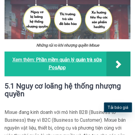
Những rủi ro khi nhượng quyền Mixue
Xem thêm:
Phần mềm quản lý quán trà sữa
PosApp
5.1 Nguy cơ loãng hệ thống nhượng
quyền
Tải báo giá
Mixue đang kinh doanh với mô hình B2B (Business to
Business) thay vì B2C (Business to Customer). Mixue bán
nguyên vật liệu, thiết bị, công cụ và phương tiện cùng với