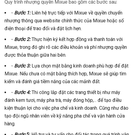
Quy trình nhượng quyền Mixue bao gồm các bước sau:
-
Bước 1:
Liên hệ trực tiếp với Mixue về quyền chuyển
nhượng thông qua website chính thức của Mixue hoặc số
điện thoại để trao đổi và đặt lịch hẹn.
-
Bước 2:
Thực hiện ký kết hợp đồng và thanh toán với
Mixue, trong đó ghi rõ các điều khoản và phí nhượng quyền
được thỏa thuận giữa hai bên.
-
Bước 3:
Lựa chọn mặt bằng kinh doanh phù hợp để đặt
Mixue. Nếu chưa có mặt bằng thích hợp, Mixue sẽ giúp tìm
kiếm và đánh giá tiềm năng của các mảnh đất.
-
Bước 4:
Thi công lắp đặt các trang thiết bị như máy
đánh kem tươi, máy pha trà, máy đóng hộp,... để tạo điều
kiện thuận lợi cho việc pha chế và kinh doanh. Cũng như đào
tạo đội ngũ nhân viên về kỹ năng pha chế và vận hành cửa
hàng.
-
Bước
5:
Hỗ trợ và tư vấn cho đối tác trong quá trình vận