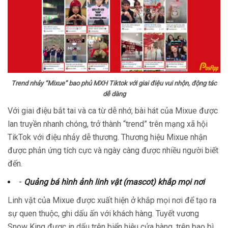
Trend nhảy “Mixue” bao phủ MXH Tiktok với giai điệu vui nhộn, động tác
dễ dàng
Với giai điệu bắt tai và ca từ dễ nhớ, bài hát của Mixue được
lan truyền nhanh chóng, trở thành “trend” trên mạng xã hội
TikTok với điệu nhảy dễ thương. Thương hiệu Mixue nhận
được phản ứng tích cực và ngày càng được nhiều người biết
đến.
-
Quảng bá hình ảnh linh vật (mascot) khắp mọi nơi
Linh vật của Mixue được xuất hiện ở khắp mọi nơi để tạo ra
sự quen thuộc, ghi dấu ấn với khách hàng. Tuyết vương
Snow King được in dấu trên biển hiệu cửa hàng, trên bao bì