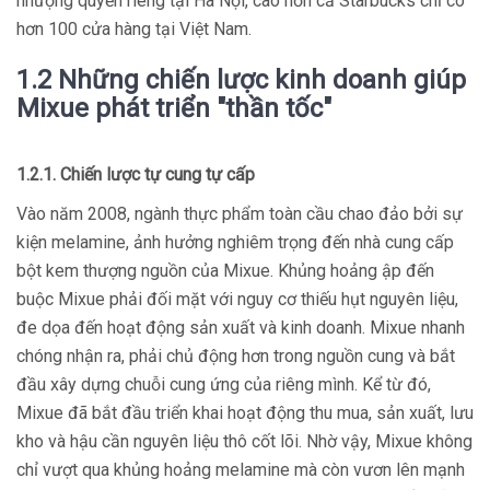
nhượng quyền riêng tại Hà Nội, cao hơn cả Starbucks chỉ có
hơn 100 cửa hàng tại Việt Nam.
1.2 Những chiến lược kinh doanh giúp
Mixue phát triển "thần tốc"
1.2.1. Chiến lược tự cung tự cấp
Vào năm 2008, ngành thực phẩm toàn cầu chao đảo bởi sự
kiện melamine, ảnh hưởng nghiêm trọng đến nhà cung cấp
bột kem thượng nguồn của Mixue. Khủng hoảng ập đến
buộc Mixue phải đối mặt với nguy cơ thiếu hụt nguyên liệu,
đe dọa đến hoạt động sản xuất và kinh doanh. Mixue nhanh
chóng nhận ra, phải chủ động hơn trong nguồn cung và bắt
đầu xây dựng chuỗi cung ứng của riêng mình. Kể từ đó,
Mixue đã bắt đầu triển khai hoạt động thu mua, sản xuất, lưu
kho và hậu cần nguyên liệu thô cốt lõi. Nhờ vậy, Mixue không
chỉ vượt qua khủng hoảng melamine mà còn vươn lên mạnh