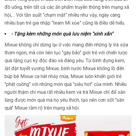
đồ uống, trên tất cả các ấn phẩm truyền thông trên mạng xã
hội,… Với tần suất “chạm mặt” nhiều như vậy, ngày càng
nhiều bạn trẻ gia nhập “team Mi xủe” cũng là điều dễ hiểu.
- Tặng kèm những món quà lưu niệm "xinh xắn"
Mixue không chỉ dừng lại ở việc mang đến những ly trà sữa
thơm ngon, mà còn liên tục "gây bão" giới trẻ với chiến lược
quà tặng cực kỳ độc đáo và đáng yêu. Từ bình đựng kem,
lật đật tuyết vương Mixue, bình nước Mixue khổng lồ đến
búp bê Mixue ca hát nhảy múa, Mixue luôn khiến giới trẻ
"phát cuồng" với những món quà "siêu hot" của mình. Nhiều
người thậm chí mua rất nhiều kem và trà Mixue chỉ để săn
lùng được món quà mà họ yêu thích, tạo nên cơn sốt "săn
quà" Mixue rầm rộ trên mạng xã hội.