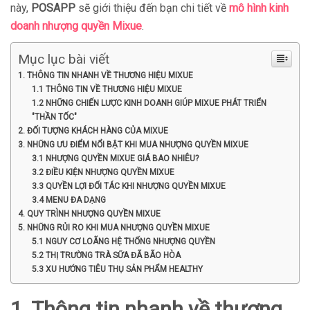
này,
POSAPP
sẽ giới thiệu đến bạn chi tiết về
mô hình kinh
doanh nhượng quyền Mixue
.
Mục lục bài viết
1. THÔNG TIN NHANH VỀ THƯƠNG HIỆU MIXUE
1.1 THÔNG TIN VỀ THƯƠNG HIỆU MIXUE
1.2 NHỮNG CHIẾN LƯỢC KINH DOANH GIÚP MIXUE PHÁT TRIỂN
"THẦN TỐC"
2. ĐỐI TƯỢNG KHÁCH HÀNG CỦA MIXUE
3. NHỮNG ƯU ĐIỂM NỔI BẬT KHI MUA NHƯỢNG QUYỀN MIXUE
3.1 NHƯỢNG QUYỀN MIXUE GIÁ BAO NHIÊU?
3.2 ĐIỀU KIỆN NHƯỢNG QUYỀN MIXUE
3.3 QUYỀN LỢI ĐỐI TÁC KHI NHƯỢNG QUYỀN MIXUE
3.4 MENU ĐA DẠNG
4. QUY TRÌNH NHƯỢNG QUYỀN MIXUE
5. NHỮNG RỦI RO KHI MUA NHƯỢNG QUYỀN MIXUE
5.1 NGUY CƠ LOÃNG HỆ THỐNG NHƯỢNG QUYỀN
5.2 THỊ TRƯỜNG TRÀ SỮA ĐÃ BÃO HÒA
5.3 XU HƯỚNG TIÊU THỤ SẢN PHẨM HEALTHY
1. Thông tin nhanh về thương