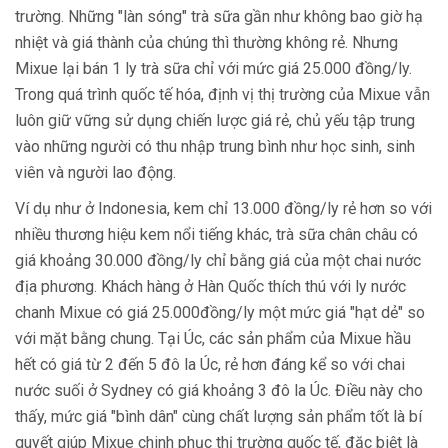
trường. Những "làn sóng" trà sữa gần như không bao giờ hạ
nhiệt và giá thành của chúng thì thường không rẻ. Nhưng
Mixue lại bán 1 ly trà sữa chỉ với mức giá 25.000 đồng/ly.
Trong quá trình quốc tế hóa, định vị thị trường của Mixue vẫn
luôn giữ vững sử dụng chiến lược giá rẻ, chủ yếu tập trung
vào những người có thu nhập trung bình như học sinh, sinh
viên và người lao động.
Ví dụ như ở Indonesia, kem chỉ 13.000 đồng/ly rẻ hơn so với
nhiều thương hiệu kem nổi tiếng khác, trà sữa chân châu có
giá khoảng 30.000 đồng/ly chỉ bằng giá của một chai nước
địa phương. Khách hàng ở Hàn Quốc thích thú với ly nước
chanh Mixue có giá 25.000đồng/ly một mức giá "hạt dẻ" so
với mặt bằng chung. Tại Úc, các sản phẩm của Mixue hầu
hết có giá từ 2 đến 5 đô la Úc, rẻ hơn đáng kể so với chai
nước suối ở Sydney có giá khoảng 3 đô la Úc. Điều này cho
thấy, mức giá "bình dân" cùng chất lượng sản phẩm tốt là bí
quyết giúp Mixue chinh phục thị trường quốc tế, đặc biệt là