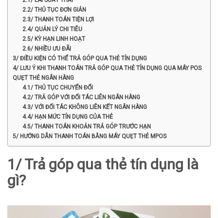
2.2/ THỦ TỤC ĐƠN GIẢN
2.3/ THANH TOÁN TIỆN LỢI
2.4/ QUẢN LÝ CHI TIÊU
2.5/ KỲ HẠN LINH HOẠT
2.6/ NHIỀU ƯU ĐÃI
3/ ĐIỀU KIỆN CÓ THỂ TRẢ GÓP QUA THẺ TÍN DỤNG
4/ LƯU Ý KHI THANH TOÁN TRẢ GÓP QUA THẺ TÍN DỤNG QUA MÁY POS
QUẸT THẺ NGÂN HÀNG
4.1/ THỦ TỤC CHUYỂN ĐỔI
4.2/ TRẢ GÓP VỚI ĐỐI TÁC LIÊN NGÂN HÀNG
4.3/ VỚI ĐỐI TÁC KHÔNG LIÊN KẾT NGÂN HÀNG
4.4/ HẠN MỨC TÍN DỤNG CỦA THẺ
4.5/ THANH TOÁN KHOẢN TRẢ GÓP TRƯỚC HẠN
5/ HƯỚNG DẪN THANH TOÁN BẰNG MÁY QUẸT THẺ MPOS
1/ Trả góp qua thẻ tín dụng là
gì?