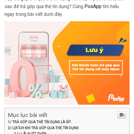
sao để trả góp qua thẻ tín dụng? Cùng
PosApp
tìm hiểu
ngay trong bài viết dưới đây.
Mục lục bài viết
1/ TRẢ GÓP QUA THẺ TÍN DỤNG LÀ GÌ?
2/ LỢI ÍCH KHI TRẢ GÓP QUA THẺ TÍN DỤNG
2.1/ LÃI SUẤT THẤP