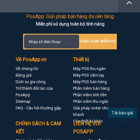
PosApp: Giải pháp bán hàng đa nền tảng
Miễn phí sử dụng toàn bộ tính năng
DÙNG NGAY MIỄN PHÍ
Về PosApp.vn
Thiết bị
Về chúng tôi
Máy POS thu ngân
Bảng giá
Máy POS cầm tay
Dịch vụ gia công
Máy POS bán hàng
Trở thành đối tác của
Phần mềm bán hàng
PosApp
Phần mềm tính tiền
Sitemap
Phần mềm thu ngân
FAQ - Câu hỏi thường gặp
Giải pháp order cho
Tải báo giá
khách
Các thiết bị khác
CHÍNH SÁCH & CAM
LIÊN HỆ VỚI
KẾT
POSAPP